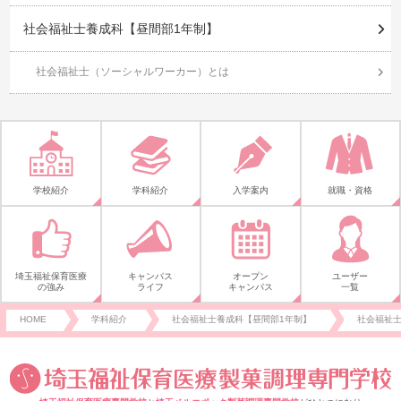
社会福祉士養成科【昼間部1年制】
社会福祉士（ソーシャルワーカー）とは
学校紹介
学科紹介
入学案内
就職・資格
埼玉福祉保育医療
キャンパス
オープン
ユーザー
の強み
ライフ
キャンパス
一覧
HOME
学科紹介
社会福祉士養成科【昼間部1年制】
社会福祉