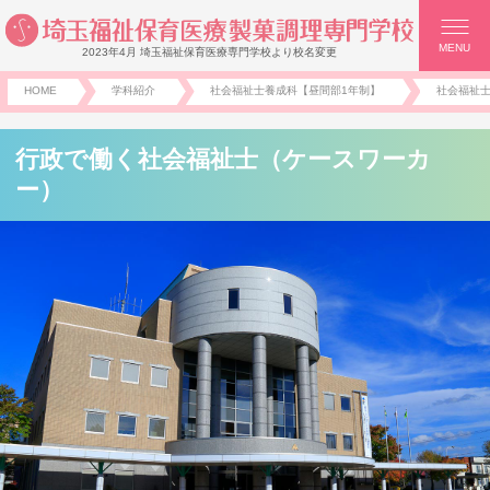
MENU
2023年4月 埼玉福祉保育医療専門学校より校名変更
HOME
学科紹介
社会福祉士養成科【昼間部1年制】
社会福祉
行政で働く社会福祉士（ケースワーカ
ー）