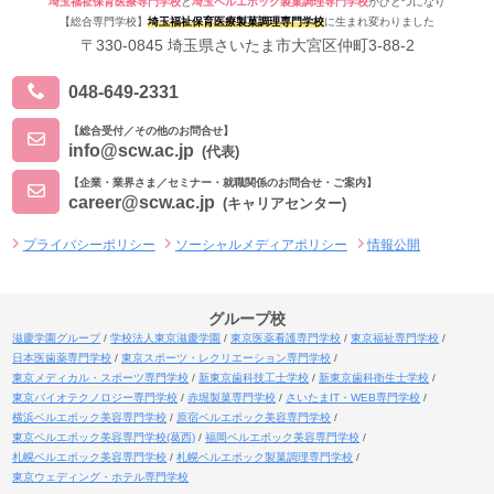
埼玉福祉保育医療専門学校
と
埼玉ベルエポック製菓調理専門学校
がひとつになり
【総合専門学校】
埼玉福祉保育医療製菓調理専門学校
に生まれ変わりました
〒330-0845 埼玉県さいたま市大宮区仲町3-88-2
048-649-2331
【総合受付／その他のお問合せ】
info@scw.ac.jp
(代表)
【企業・業界さま／セミナー・就職関係のお問合せ・ご案内】
career@scw.ac.jp
(キャリアセンター)
プライバシーポリシー
ソーシャルメディアポリシー
情報公開
グループ校
滋慶学園グループ
学校法人東京滋慶学園
東京医薬看護専門学校
東京福祉専門学校
日本医歯薬専門学校
東京スポーツ・レクリエーション専門学校
東京メディカル・スポーツ専門学校
新東京歯科技工士学校
新東京歯科衛生士学校
東京バイオテクノロジー専門学校
赤堀製菓専門学校
さいたまIT・WEB専門学校
横浜ベルエポック美容専門学校
原宿ベルエポック美容専門学校
東京ベルエポック美容専門学校(葛西)
福岡ベルエポック美容専門学校
札幌ベルエポック美容専門学校
札幌ベルエポック製菓調理専門学校
東京ウェディング・ホテル専門学校