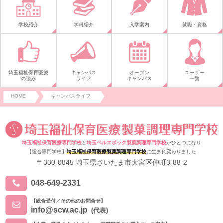
学校紹介
学科紹介
入学案内
就職・資格
埼玉福祉保育医療
キャンパス
オープン
ユーザー
の強み
ライフ
キャンパス
一覧
HOME
キャンパスライフ
埼玉福祉保育医療専門学校
と
埼玉ベルエポック製菓調理専門学校
がひとつになり
【総合専門学校】
埼玉福祉保育医療製菓調理専門学校
に生まれ変わりました
〒330-0845 埼玉県さいたま市大宮区仲町3-88-2
048-649-2331
【総合受付／その他のお問合せ】
info@scw.ac.jp
(代表)