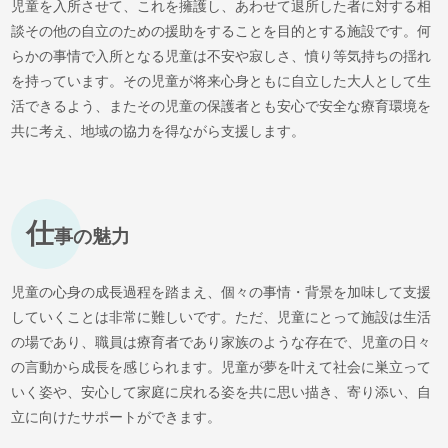
児童を入所させて、これを擁護し、あわせて退所した者に対する相
談その他の自立のための援助をすることを目的とする施設です。何
らかの事情で入所となる児童は不安や寂しさ、憤り等気持ちの揺れ
を持っています。その児童が将来心身ともに自立した大人として生
活できるよう、またその児童の保護者とも安心で安全な療育環境を
共に考え、地域の協力を得ながら支援します。
仕
事の魅力
児童の心身の成長過程を踏まえ、個々の事情・背景を加味して支援
していくことは非常に難しいです。ただ、児童にとって施設は生活
の場であり、職員は療育者であり家族のような存在で、児童の日々
の言動から成長を感じられます。児童が夢を叶えて社会に巣立って
いく姿や、安心して家庭に戻れる姿を共に思い描き、寄り添い、自
立に向けたサポートができます。