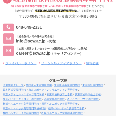
埼玉福祉保育医療専門学校
と
埼玉ベルエポック製菓調理専門学校
がひとつになり
【総合専門学校】
埼玉福祉保育医療製菓調理専門学校
に生まれ変わりました
〒330-0845 埼玉県さいたま市大宮区仲町3-88-2
048-649-2331
【総合受付／その他のお問合せ】
info@scw.ac.jp
(代表)
【企業・業界さま／セミナー・就職関係のお問合せ・ご案内】
career@scw.ac.jp
(キャリアセンター)
プライバシーポリシー
ソーシャルメディアポリシー
情報公開
グループ校
滋慶学園グループ
学校法人東京滋慶学園
東京医薬看護専門学校
東京福祉専門学校
日本医歯薬専門学校
東京スポーツ・レクリエーション専門学校
東京メディカル・スポーツ専門学校
新東京歯科技工士学校
新東京歯科衛生士学校
東京バイオテクノロジー専門学校
赤堀製菓専門学校
さいたまIT・WEB専門学校
横浜ベルエポック美容専門学校
原宿ベルエポック美容専門学校
東京ベルエポック美容専門学校(葛西)
福岡ベルエポック美容専門学校
札幌ベルエポック美容専門学校
札幌ベルエポック製菓調理専門学校