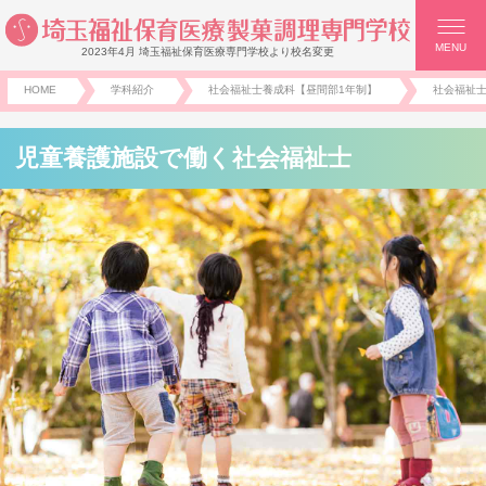
MENU
2023年4月 埼玉福祉保育医療専門学校より校名変更
HOME
学科紹介
社会福祉士養成科【昼間部1年制】
社会福祉
児童養護施設で働く社会福祉士