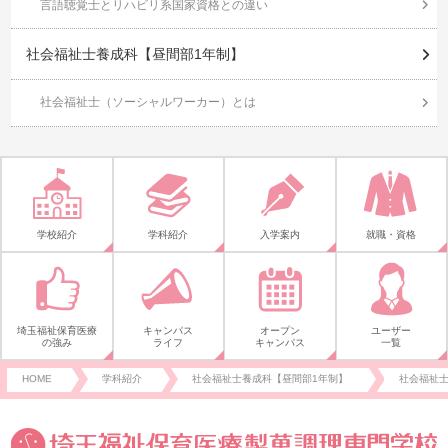
言語聴覚士とリハビリ系国家資格との違い
社会福祉士養成科【昼間部1年制】
社会福祉士（ソーシャルワーカー）とは
学校紹介
学科紹介
入学案内
就職・資格
埼玉福祉保育医療
キャンパス
オープン
ユーザー
の強み
ライフ
キャンパス
一覧
HOME
学科紹介
社会福祉士養成科【昼間部1年制】
社会福祉