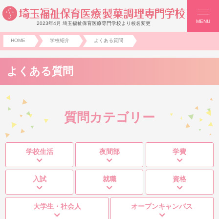
MENU
2023年4月 埼玉福祉保育医療専門学校より校名変更
HOME
学校紹介
よくある質問
よくある質問
質問カテゴリー
学校生活
夜間部
学費
入試
就職
資格
大学生・社会人
オープンキャンパス