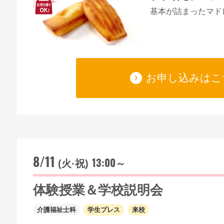
基本が詰まったマド
お申し込みはこ
8/11
13:00～
(火·祝)
体験授業＆学校説明会
介護福祉士科
学生プレス
来校