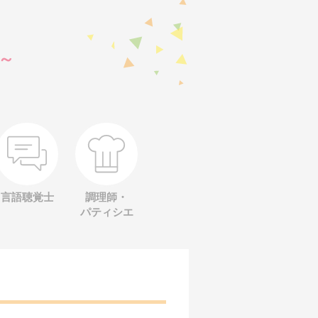
～
言語聴覚士
調理師・
パティシエ