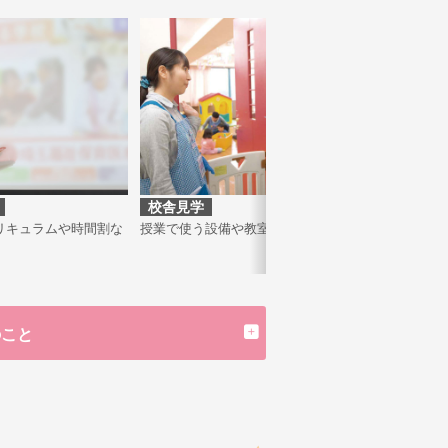
校舎見学
個
リキュラムや時間割な
授業で使う設備や教室を見学できます。
進学
を教
のこと