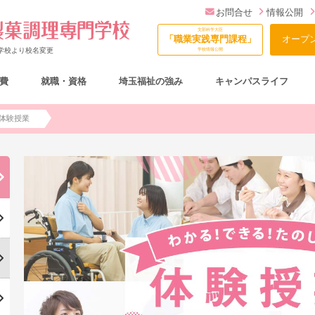
お問合せ
情報公開
文部科学大臣
「職業実践専門課程」
オープ
門学校より校名変更
学校情報公開
費
就職・資格
埼玉福祉の強み
キャンパスライフ
総合型選抜（AO入試）について
体験授業