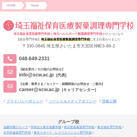
HOME
News
埼玉福祉保育医療専門学校
と
埼玉ベルエポック製菓調理専門学校
がひとつになり
【総合専門学校】
埼玉福祉保育医療製菓調理専門学校
に生まれ変わりました
〒330-0845 埼玉県さいたま市大宮区仲町3-88-2
048-649-2331
【総合受付／その他のお問合せ】
info@scw.ac.jp
(代表)
【企業・業界さま／セミナー・就職関係のお問合せ・ご案内】
career@scw.ac.jp
(キャリアセンター)
プライバシーポリシー
ソーシャルメディアポリシー
情報公開
グループ校
滋慶学園グループ
学校法人東京滋慶学園
東京医薬看護専門学校
東京福祉専門学校
日本医歯薬専門学校
東京スポーツ・レクリエーション専門学校