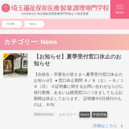
MENU
2023年4月 埼玉福祉保育医療専門学校より校名変更
HOME
News
カテゴリー:
News
【お知らせ】夏季受付窓口休止のお
知らせ
【在校生・卒業生の皆さまへ夏季受付窓口休止の
お知らせ】 ● 窓口休止期間 ８／８（土）～８／１
６（日） ※証明書に関するお問い合わせならびに
発行業務、あるいは購買窓口につきましても上記
期間は休止しております。 証明書中2日発行のも
のは、８/5( . . .
2026年8月6日
カテゴリー：
News
,
学校情報
詳細はこちら