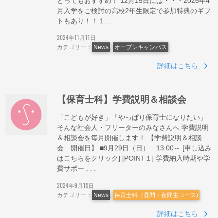
とってもおすすめ！ 12月15日には・・・2026年4
月入学をご検討の高校2年生限定で参加特典のギフ
トもあり！！ 1 . . .
2024年11月11日
カテゴリー：
News
,
オープンキャンパス
詳細はこちら
【保育士科】学費説明＆相談会
「こどもが好き」「やっぱり保育士になりたい」
そんな社会人・フリーターのみなさんへ 学費説明
＆相談会を毎月開催します！ 【学費説明＆相談
会 開催日】 ■9月29日（日） 13:00～ [申し込み
はこちらをクリック] [POINT１] 学費納入時期や学
費サポー . . .
2024年9月15日
カテゴリー：
News
,
保育士科（昼間・夜間主コース)
詳細はこちら