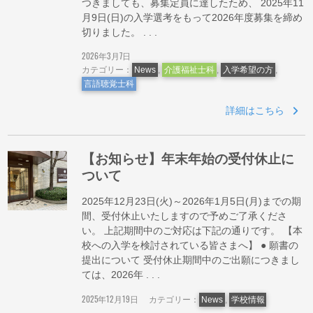
つきましても、募集定員に達したため、 2025年11
月9日(日)の入学選考をもって2026年度募集を締め
切りました。 . . .
2026年3月7日
カテゴリー：
News
,
介護福祉士科
,
入学希望の方
,
言語聴覚士科
詳細はこちら
【お知らせ】年末年始の受付休止に
ついて
2025年12月23日(火)～2026年1月5日(月)までの期
間、受付休止いたしますので予めご了承くださ
い。 上記期間中のご対応は下記の通りです。 【本
校への入学を検討されている皆さまへ】 ● 願書の
提出について 受付休止期間中のご出願につきまし
ては、2026年 . . .
2025年12月19日
カテゴリー：
News
,
学校情報