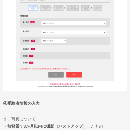
④
受験者情報の入力
１、写真について
・
無背景
で
3か月以内に撮影（バストアップ）
したもの