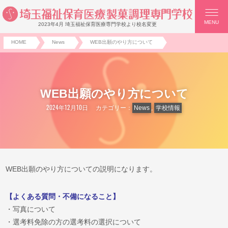
MENU
2023年4月 埼玉福祉保育医療専門学校より校名変更
HOME
News
WEB出願のやり方について
WEB出願のやり方について
2024年12月10日
カテゴリー：
News
,
学校情報
WEB出願のやり方についての説明になります。
【よくある質問・不備になること】
・写真について
・選考料免除の方の選考料の選択について