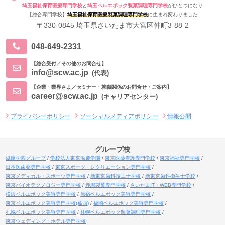
埼玉福祉保育医療専門学校
と
埼玉ベルエポック製菓調理専門学校
がひとつになり
【総合専門学校】
埼玉福祉保育医療製菓調理専門学校
に生まれ変わりました
〒330-0845 埼玉県さいたま市大宮区仲町3-88-2
048-649-2331
【総合受付／その他のお問合せ】
info@scw.ac.jp
(代表)
【企業・業界さま／セミナー・就職関係のお問合せ・ご案内】
career@scw.ac.jp
(キャリアセンター)
プライバシーポリシー
ソーシャルメディアポリシー
情報公開
グループ校
滋慶学園グループ
学校法人東京滋慶学園
東京医薬看護専門学校
東京福祉専門学校
日本医歯薬専門学校
東京スポーツ・レクリエーション専門学校
東京メディカル・スポーツ専門学校
新東京歯科技工士学校
新東京歯科衛生士学校
東京バイオテクノロジー専門学校
赤堀製菓専門学校
さいたまIT・WEB専門学校
横浜ベルエポック美容専門学校
原宿ベルエポック美容専門学校
東京ベルエポック美容専門学校(葛西)
福岡ベルエポック美容専門学校
札幌ベルエポック美容専門学校
札幌ベルエポック製菓調理専門学校
東京ウェディング・ホテル専門学校