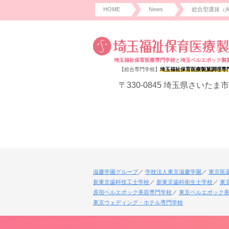
HOME
News
総合型選抜（
埼玉福祉保育医療専門学校
と
埼玉ベルエポック製
【総合専門学校】
埼玉福祉保育医療製菓調理専
〒330-0845 埼玉県さいたま市
滋慶学園グループ
学校法人東京滋慶学園
東京医
新東京歯科技工士学校
新東京歯科衛生士学校
東
原宿ベルエポック美容専門学校
東京ベルエポック美
東京ウェディング・ホテル専門学校