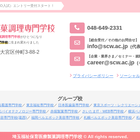
AO入試）エントリー受付スタート！
048-649-2331
菓調理専門学校
がひとつになり
【総合受付／その他のお問合せ】
門学校
に生まれ変わりました
info@scw.ac.jp
(代表
大宮区仲町3-88-2
【企業・業界さま／セミナー・就
career@scw.ac.jp
プライバシーポリシー
ソーシャ
グループ校
薬看護専門学校
東京福祉専門学校
日本医歯薬専門学校
東京スポーツ・レクリエーシ
京バイオテクノロジー専門学校
赤堀製菓専門学校
さいたまIT・WEB専門学校
横浜ベ
容専門学校(葛西)
福岡ベルエポック美容専門学校
札幌ベルエポック美容専門学校
札
埼玉福祉保育医療製菓調理専門学校 © All rights reserved.