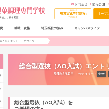
お問合せ
情報公開
文部科学大臣
「職業実践専門課程」
オープ
門学校より校名変更
学校情報公開
費
就職・資格
埼玉福祉の強み
キャンパスライフ
総合型選抜（AO入試）について
AO入試）エントリー受付スタート！
総合型選抜（AO入試）エント
2025年5月30日
カテゴリー：
News
,
総合型選抜（AO入試）を
ご希望の方へ