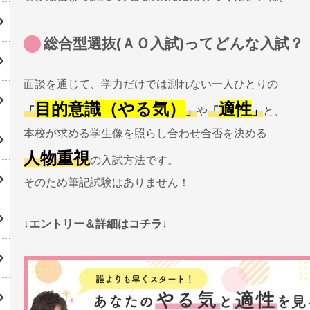
総合型選抜(ＡＯ入試)ってどんな入試？
面談を通じて、学力だけでは測れない一人ひとりの
目的意識（やる気）
適性
「
」
や
「
」
と、
本校が求める学生像を照らし合わせ合否を決める
人物重視
の入試方法です。
そのため筆記試験はありません！
↓エントリー＆詳細はコチラ↓