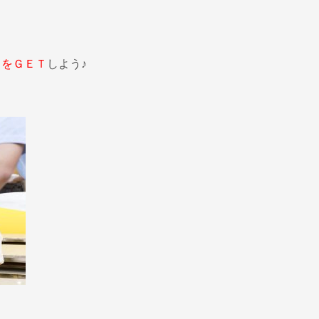
スをＧＥＴ
しよう♪