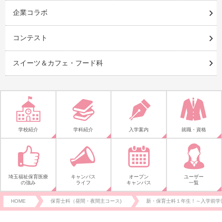
企業コラボ
コンテスト
スイーツ＆カフェ・フード科
学校紹介
学科紹介
入学案内
就職・資格
埼玉福祉保育医療
キャンパス
オープン
ユーザー
の強み
ライフ
キャンパス
一覧
HOME
保育士科（昼間・夜間主コース)
新・保育士科１年生！～入学前学