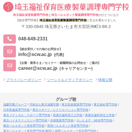
埼玉福祉保育医療専門学校
と
埼玉ベルエポック製菓調理専門学校
がひとつになり
【総合専門学校】
埼玉福祉保育医療製菓調理専門学校
に生まれ変わりました
〒330-0845 埼玉県さいたま市大宮区仲町3-88-2
048-649-2331
【総合受付／その他のお問合せ】
info@scw.ac.jp
(代表)
【企業・業界さま／セミナー・就職関係のお問合せ・ご案内】
career@scw.ac.jp
(キャリアセンター)
プライバシーポリシー
ソーシャルメディアポリシー
情報公開
グループ校
滋慶学園グループ
学校法人東京滋慶学園
東京医薬看護専門学校
東京福祉専門学校
日本医歯薬専門学校
東京スポーツ・レクリエーション専門学校
東京メディカル・スポーツ専門学校
新東京歯科技工士学校
新東京歯科衛生士学校
東京バイオテクノロジー専門学校
赤堀製菓専門学校
さいたまIT・WEB専門学校
横浜ベルエポック美容専門学校
原宿ベルエポック美容専門学校
東京ベルエポック美容専門学校(葛西)
福岡ベルエポック美容専門学校