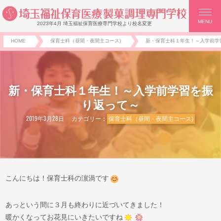
MENU
2023年4月 埼玉福祉保育医療専門学校より校名変更
HOME
保育士科（昼間・夜間主コース)
新・保育士科１年生！～入学前学
新・保育士科１年生！～入学前学習を振
り返って～
2019年3月28日
カテゴリー：
保育士科（昼間・夜間主コース)
こんにちは！保育士科の濵渦です
あっという間に３月も終わりに近づいてきました！
暖かくなってお花見にいきたいですね