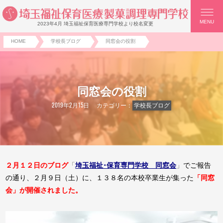
MENU
2023年4月 埼玉福祉保育医療専門学校より校名変更
HOME
学校長ブログ
同窓会の役割
同窓会の役割
2019年2月15日
カテゴリー：
学校長ブログ
２月１２日のブログ
「
埼玉福祉･保育専門学校 同窓会
」
でご報告
の通り、２月９日（土）に、１３８名の本校卒業生が集った
「同窓
会」が開催されました。