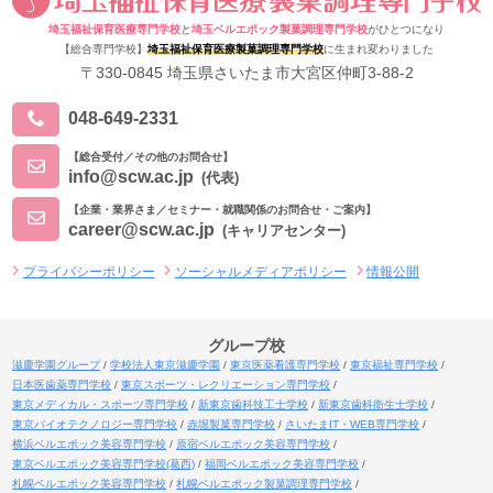
埼玉福祉保育医療専門学校
と
埼玉ベルエポック製菓調理専門学校
がひとつになり
【総合専門学校】
埼玉福祉保育医療製菓調理専門学校
に生まれ変わりました
〒330-0845 埼玉県さいたま市大宮区仲町3-88-2
048-649-2331
【総合受付／その他のお問合せ】
info@scw.ac.jp
(代表)
【企業・業界さま／セミナー・就職関係のお問合せ・ご案内】
career@scw.ac.jp
(キャリアセンター)
プライバシーポリシー
ソーシャルメディアポリシー
情報公開
グループ校
滋慶学園グループ
学校法人東京滋慶学園
東京医薬看護専門学校
東京福祉専門学校
日本医歯薬専門学校
東京スポーツ・レクリエーション専門学校
東京メディカル・スポーツ専門学校
新東京歯科技工士学校
新東京歯科衛生士学校
東京バイオテクノロジー専門学校
赤堀製菓専門学校
さいたまIT・WEB専門学校
横浜ベルエポック美容専門学校
原宿ベルエポック美容専門学校
東京ベルエポック美容専門学校(葛西)
福岡ベルエポック美容専門学校
札幌ベルエポック美容専門学校
札幌ベルエポック製菓調理専門学校