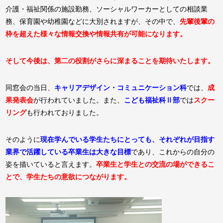
介護・福祉関係の施設勤務、ソーシャルワーカーとしての相談業
務、保育園や幼稚園などに大別されますが、その中で、
先輩後輩の
枠を超えた様々な情報交換や情報共有が可能になります。
そして今後は、第二の役割がさらに深まることを期待いたします。
同窓会の当日、
キャリアデザイン・コミュニケーション科
では、
成
果発表会
が行われていました。また、
こども福祉科Ⅱ部
では
スクー
リング
も行われておりました。
そのように
現在学んでいる学生たちにとっても、それぞれが目指す
業界で活躍している卒業生は大きな目標
であり、これからの自分の
姿を描いていると言えます。
卒業生と学生との交流の場ができるこ
とで、学生たちの意欲につながります。