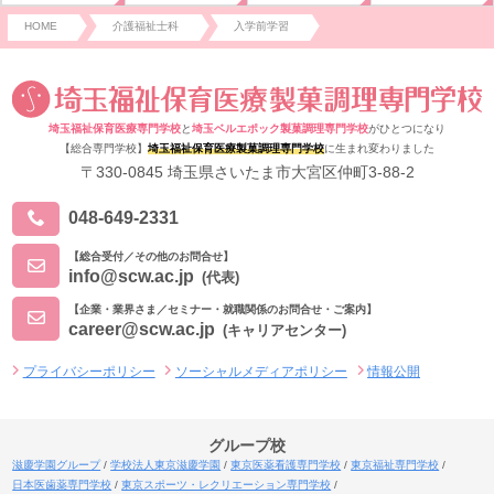
HOME
介護福祉士科
入学前学習
埼玉福祉保育医療専門学校
と
埼玉ベルエポック製菓調理専門学校
がひとつになり
【総合専門学校】
埼玉福祉保育医療製菓調理専門学校
に生まれ変わりました
〒330-0845 埼玉県さいたま市大宮区仲町3-88-2
048-649-2331
【総合受付／その他のお問合せ】
info@scw.ac.jp
(代表)
【企業・業界さま／セミナー・就職関係のお問合せ・ご案内】
career@scw.ac.jp
(キャリアセンター)
プライバシーポリシー
ソーシャルメディアポリシー
情報公開
グループ校
滋慶学園グループ
学校法人東京滋慶学園
東京医薬看護専門学校
東京福祉専門学校
日本医歯薬専門学校
東京スポーツ・レクリエーション専門学校