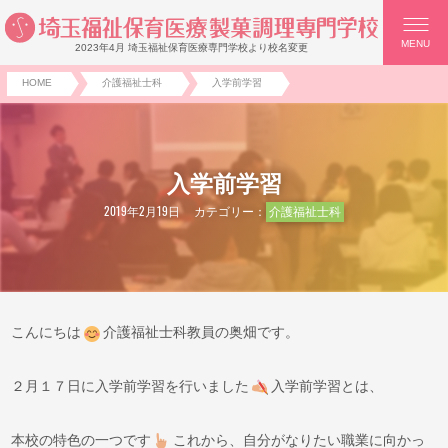
MENU
2023年4月 埼玉福祉保育医療専門学校より校名変更
HOME
介護福祉士科
入学前学習
入学前学習
2019年2月19日
カテゴリー：
介護福祉士科
こんにちは
介護福祉士科教員の奥畑です。
２月１７日に入学前学習を行いました
入学前学習とは、
本校の特色の一つです
これから、自分がなりたい職業に向かっ