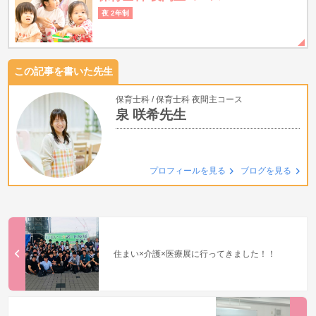
夜 2年制
この記事を書いた先生
保育士科
保育士科 夜間主コース
泉 咲希先生
プロフィールを見る
ブログを見る
住まい×介護×医療展に行ってきました！！