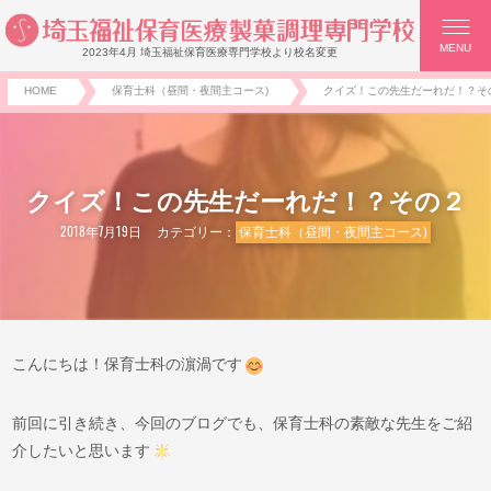
MENU
2023年4月 埼玉福祉保育医療専門学校より校名変更
HOME
保育士科（昼間・夜間主コース)
クイズ！この先生だーれだ！？そ
クイズ！この先生だーれだ！？その２
2018年7月19日
カテゴリー：
保育士科（昼間・夜間主コース)
こんにちは！保育士科の濵渦です
前回に引き続き、今回のブログでも、保育士科の素敵な先生をご紹
介したいと思います