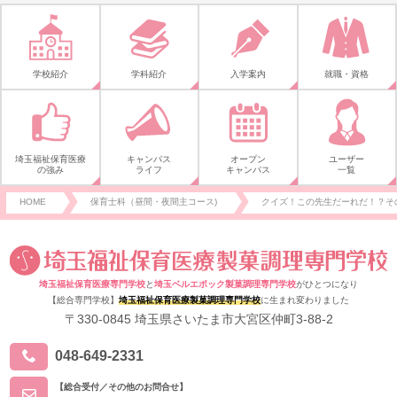
学校紹介
学科紹介
入学案内
就職・資格
埼玉福祉保育医療
キャンパス
オープン
ユーザー
の強み
ライフ
キャンパス
一覧
HOME
保育士科（昼間・夜間主コース)
クイズ！この先生だーれだ！？そ
埼玉福祉保育医療専門学校
と
埼玉ベルエポック製菓調理専門学校
がひとつになり
【総合専門学校】
埼玉福祉保育医療製菓調理専門学校
に生まれ変わりました
〒330-0845 埼玉県さいたま市大宮区仲町3-88-2
048-649-2331
【総合受付／その他のお問合せ】