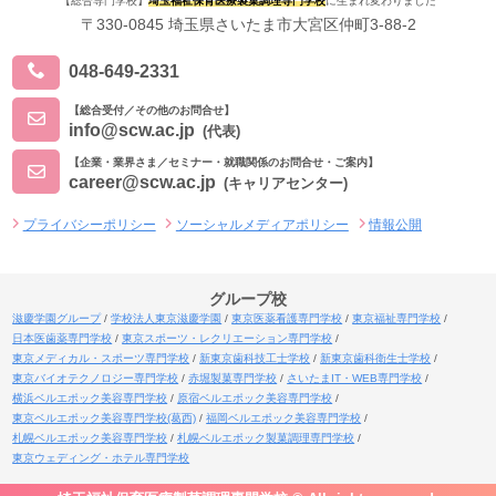
【総合専門学校】
埼玉福祉保育医療製菓調理専門学校
に生まれ変わりました
〒330-0845 埼玉県さいたま市大宮区仲町3-88-2
048-649-2331
【総合受付／その他のお問合せ】
info@scw.ac.jp
(代表)
【企業・業界さま／セミナー・就職関係のお問合せ・ご案内】
career@scw.ac.jp
(キャリアセンター)
プライバシーポリシー
ソーシャルメディアポリシー
情報公開
グループ校
滋慶学園グループ
学校法人東京滋慶学園
東京医薬看護専門学校
東京福祉専門学校
日本医歯薬専門学校
東京スポーツ・レクリエーション専門学校
東京メディカル・スポーツ専門学校
新東京歯科技工士学校
新東京歯科衛生士学校
東京バイオテクノロジー専門学校
赤堀製菓専門学校
さいたまIT・WEB専門学校
横浜ベルエポック美容専門学校
原宿ベルエポック美容専門学校
東京ベルエポック美容専門学校(葛西)
福岡ベルエポック美容専門学校
札幌ベルエポック美容専門学校
札幌ベルエポック製菓調理専門学校
東京ウェディング・ホテル専門学校