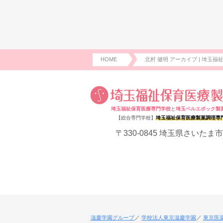
HOME
北村 健明 アーカイブ | 埼玉福
埼玉福祉保育医療専門学校
と
埼玉ベルエポック製
【総合専門学校】
埼玉福祉保育医療製菓調理専
〒330-0845 埼玉県さいたま市
滋慶学園グループ
学校法人東京滋慶学園
東京医