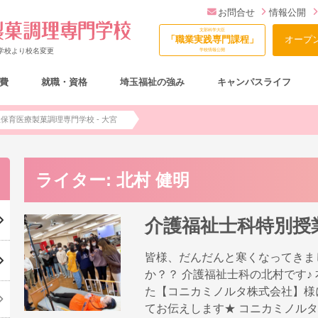
お問合せ
情報公開
文部科学大臣
「職業実践専門課程」
オープ
門学校より校名変更
学校情報公開
費
就職・資格
埼玉福祉の強み
キャンパスライフ
総合型選抜（AO入試）について
祉保育医療製菓調理専門学校 - 大宮
ライター:
北村 健明
介護福祉士科特別授
皆様、だんだんと寒くなってきま
か？？ 介護福祉士科の北村です♪ 
た【コニカミノルタ株式会社】様
てお伝えします★ コニカミノルタ株式