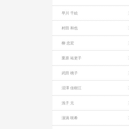
早川 千絵
村田 和也
柳 忠宏
栗原 祐吏子
武田 桃子
沼澤 佳樹江
浅子 元
濵渦 咲希