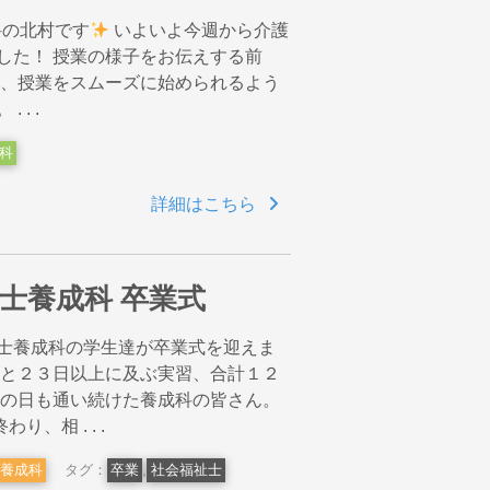
科の北村です
いよいよ今週から介護
した！ 授業の様子をお伝えする前
は、授業をスムーズに始められるよう
. .
科
詳細はこちら
祉士養成科 卒業式
士養成科の学生達が卒業式を迎えま
校と２３日以上に及ぶ実習、合計１２
風の日も通い続けた養成科の皆さん。
、相 . . .
養成科
タグ：
卒業
,
社会福祉士