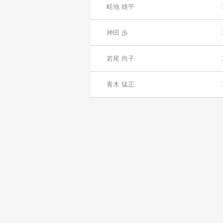
畦地 雄平
神田 歩
若尾 尚子
青木 猛正