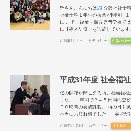
皆さんこんにちは
介護福祉士
福祉士科１年生の授業が開講しま
に… 埼玉福祉・保育専門学校で
に【導入研修】を実施しています。 . 
2019年4月16日
カテゴリー：
介護福祉士
平成31年度 社会福
桜の開花が聞こえる頃、社会福祉
した。 １年間で２４５日間の登
００時間の養成課程。 雨の日も
本当にお疲れ様でした。 実習が終わり
2019年3月26日
カテゴリー：
社会福祉士