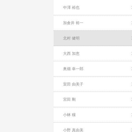
中澤 裕也
加倉井 裕一
北村 健明
大西 加恵
奥畑 幸一郎
室田 由美子
宮田 剛
小林 穰
小野 真由美