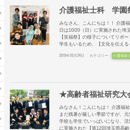
介護福祉士科 学園
みなさん、こんにちは！！ 介護
日は10/20（日）に実施された
【笑福祭】の様子についてリポー
学生もいるため、【文化を伝えるインス
2019年10月24日
カテゴリー：
介護福祉
★高齢者福祉研究大
みなさん！こんにちは！ 介護福
まだ残暑が厳しい季節ですが、元
学校も学生でいっぱいになり、活気
に実施された【第12回埼玉県高齢者福祉