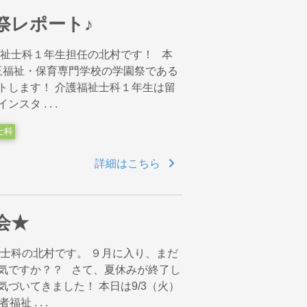
祭レポート♪
福祉士科１年生担任の北村です！ 本
埼玉福祉・保育専門学校の学園祭である
トします！ 介護福祉士科１年生は留
タ . . .
士科
詳細はこちら
会★
祉士科の北村です。 ９月に入り、まだ
気ですか？？ さて、夏休みが終了し
づいてきました！ 本日は9/3（火）
 . . .