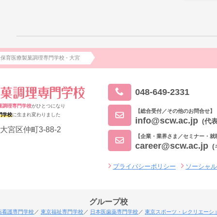
祉保育医療製菓調理専門学校 - 大宮
048-649-2331
菓調理専門学校
がひとつになり
【総合受付／その他のお問合せ】
門学校
に生まれ変わりました
info@scw.ac.jp
(代表
大宮区仲町3-88-2
【企業・業界さま／セミナー・就
career@scw.ac.jp
プライバシーポリシー
ソーシャ
グループ校
薬看護専門学校
東京福祉専門学校
日本医歯薬専門学校
東京スポーツ・レクリエーシ