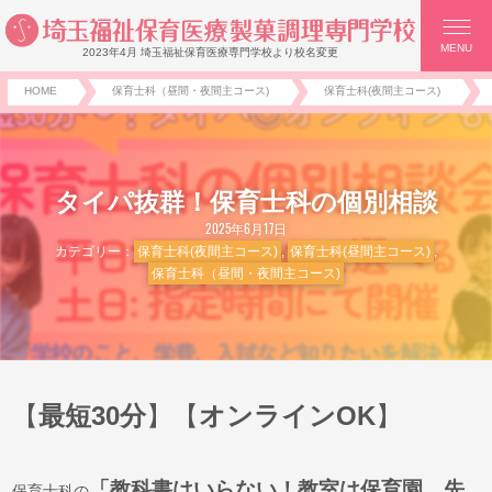
MENU
2023年4月 埼玉福祉保育医療専門学校より校名変更
HOME
保育士科（昼間・夜間主コース)
保育士科(夜間主コース)
タイパ抜群！保育士科の個別相談
2025年6月17日
カテゴリー：
保育士科(夜間主コース)
,
保育士科(昼間主コース)
,
保育士科（昼間・夜間主コース)
【
最短30分
】
【
オンラインOK
】
「教科書はいらない！教室は保育園、先
保育士科の