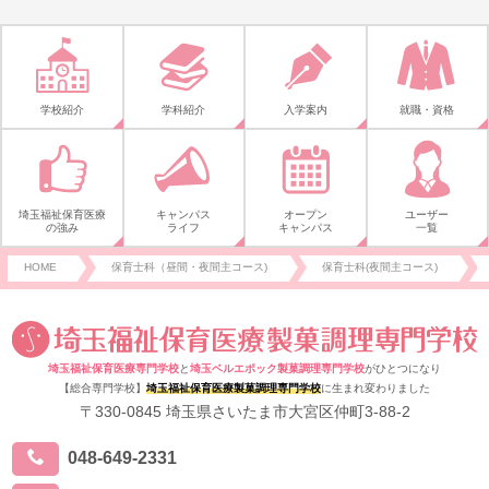
学校紹介
学科紹介
入学案内
就職・資格
埼玉福祉保育医療
キャンパス
オープン
ユーザー
の強み
ライフ
キャンパス
一覧
HOME
保育士科（昼間・夜間主コース)
保育士科(夜間主コース)
埼玉福祉保育医療専門学校
と
埼玉ベルエポック製菓調理専門学校
がひとつになり
【総合専門学校】
埼玉福祉保育医療製菓調理専門学校
に生まれ変わりました
〒330-0845 埼玉県さいたま市大宮区仲町3-88-2
048-649-2331