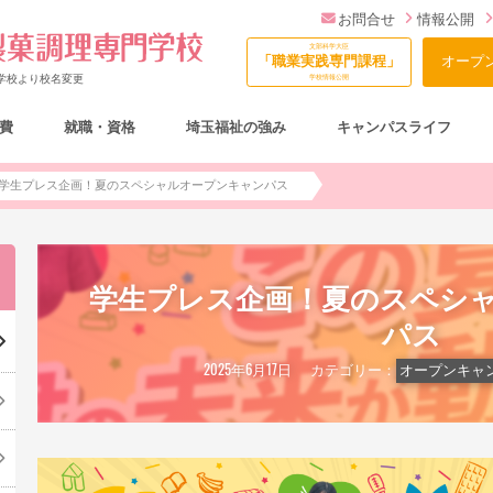
お問合せ
情報公開
文部科学大臣
「職業実践専門課程」
オープ
門学校より校名変更
学校情報公開
費
就職・資格
埼玉福祉の強み
キャンパスライフ
総合型選抜（AO入試）について
学生プレス企画！夏のスペシャルオープンキャンパス
学生プレス企画！夏のスペシ
パス
2025年6月17日
カテゴリー：
オープンキャ