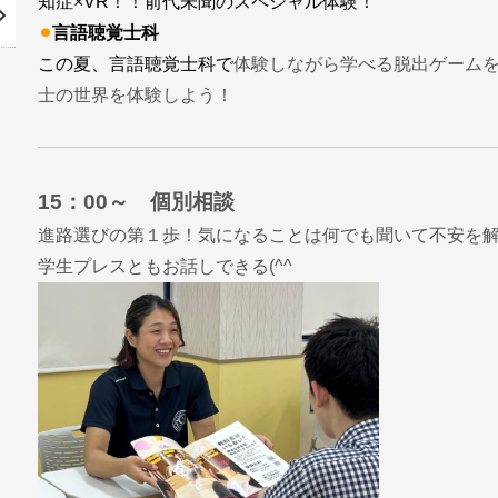
知症×VR！！前代未聞のスペシャル体験！
⚫︎
言語聴覚士科
この夏、言語聴覚士科で
体験しながら学べる脱出ゲーム
士の世界を体験しよう！
15：00～ 個別相談
進路選びの第１歩！気になることは何でも聞いて不安を
学生プレスともお話しできる(^^