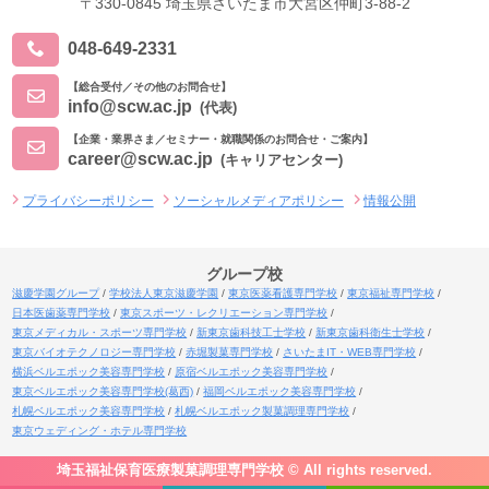
〒330-0845 埼玉県さいたま市大宮区仲町3-88-2
048-649-2331
【総合受付／その他のお問合せ】
info@scw.ac.jp
(代表)
【企業・業界さま／セミナー・就職関係のお問合せ・ご案内】
career@scw.ac.jp
(キャリアセンター)
プライバシーポリシー
ソーシャルメディアポリシー
情報公開
グループ校
滋慶学園グループ
学校法人東京滋慶学園
東京医薬看護専門学校
東京福祉専門学校
日本医歯薬専門学校
東京スポーツ・レクリエーション専門学校
東京メディカル・スポーツ専門学校
新東京歯科技工士学校
新東京歯科衛生士学校
東京バイオテクノロジー専門学校
赤堀製菓専門学校
さいたまIT・WEB専門学校
横浜ベルエポック美容専門学校
原宿ベルエポック美容専門学校
東京ベルエポック美容専門学校(葛西)
福岡ベルエポック美容専門学校
札幌ベルエポック美容専門学校
札幌ベルエポック製菓調理専門学校
東京ウェディング・ホテル専門学校
埼玉福祉保育医療製菓調理専門学校 © All rights reserved.