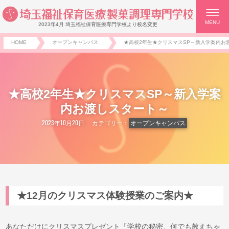
MENU
2023年4月 埼玉福祉保育医療専門学校より校名変更
HOME
オープンキャンパス
★高校2年生★クリスマスSP～新入学案内お
★高校2年生★クリスマスSP～新入学案
内お渡しスタート～
2023年10月20日
カテゴリー：
オープンキャンパス
★12月のクリスマス体験授業のご案内★
あなただけにクリスマスプレゼント「学校の秘密、何でも教えちゃ