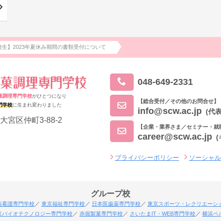
生】2023年夏休み期間の書類受付について
048-649-2331
菓調理専門学校
がひとつになり
【総合受付／その他のお問合せ】
門学校
に生まれ変わりました
info@scw.ac.jp
(代表
大宮区仲町3-88-2
【企業・業界さま／セミナー・就
career@scw.ac.jp
プライバシーポリシー
ソーシャ
グループ校
薬看護専門学校
東京福祉専門学校
日本医歯薬専門学校
東京スポーツ・レクリエーシ
京バイオテクノロジー専門学校
赤堀製菓専門学校
さいたまIT・WEB専門学校
横浜ベ