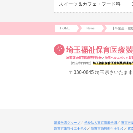
スイーツ＆カフェ・フード科
HOME
News
【卒業生・在校
埼玉福祉保育医療専門学校
と
埼玉ベルエポック製
【総合専門学校】
埼玉福祉保育医療製菓調理専
〒330-0845 埼玉県さいたま市
滋慶学園グループ
学校法人東京滋慶学園
東京医
新東京歯科技工士学校
新東京歯科衛生士学校
東