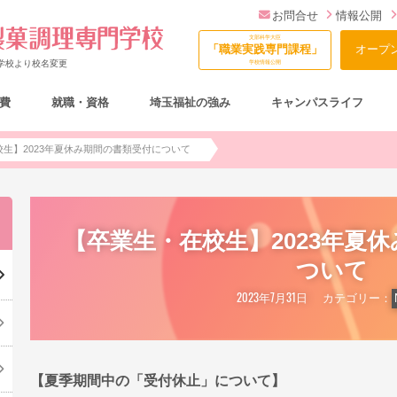
お問合せ
情報公開
文部科学大臣
「職業実践専門課程」
オープ
門学校より校名変更
学校情報公開
費
就職・資格
埼玉福祉の強み
キャンパスライフ
総合型選抜（AO入試）について
生】2023年夏休み期間の書類受付について
【卒業生・在校生】2023年夏
ついて
2023年7月31日
カテゴリー：
【夏季期間中の「受付休止」について】