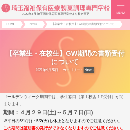
MENU
2023年4月 埼玉福祉保育医療専門学校より校名変更
HOME
News
【卒業生・在校生】GW期間の書類受付について
【卒業生・在校生】GW期間の書類受付
について
2023年4月28日
カテゴリー：
News
ゴールデンウィーク期間中は、学生窓口（第１校舎１F受付）が閉
まります。
期間：４月２９日(土)～５月７日(日)
※平日の5/1(月)・5/2(火)も休止となりますのでご注意ください。
この期間は証明書の発行ができなくなりますのでご注意ください。