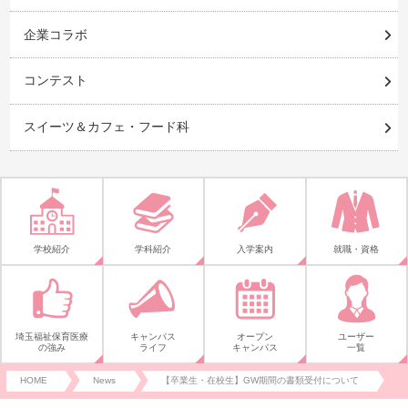
企業コラボ
コンテスト
スイーツ＆カフェ・フード科
学校紹介
学科紹介
入学案内
就職・資格
埼玉福祉保育医療
キャンパス
オープン
ユーザー
の強み
ライフ
キャンパス
一覧
HOME
News
【卒業生・在校生】GW期間の書類受付について