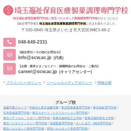
埼玉福祉保育医療専門学校
と
埼玉ベルエポック製菓調理専門学校
がひとつになり
【総合専門学校】
埼玉福祉保育医療製菓調理専門学校
に生まれ変わりました
〒330-0845 埼玉県さいたま市大宮区仲町3-88-2
048-649-2331
【総合受付／その他のお問合せ】
info@scw.ac.jp
(代表)
【企業・業界さま／セミナー・就職関係のお問合せ・ご案内】
career@scw.ac.jp
(キャリアセンター)
プライバシーポリシー
ソーシャルメディアポリシー
情報公開
グループ校
滋慶学園グループ
学校法人東京滋慶学園
東京医薬看護専門学校
東京福祉専門学校
日本医歯薬専門学校
東京スポーツ・レクリエーション専門学校
東京メディカル・スポーツ専門学校
新東京歯科技工士学校
新東京歯科衛生士学校
東京バイオテクノロジー専門学校
赤堀製菓専門学校
さいたまIT・WEB専門学校
横浜ベルエポック美容専門学校
原宿ベルエポック美容専門学校