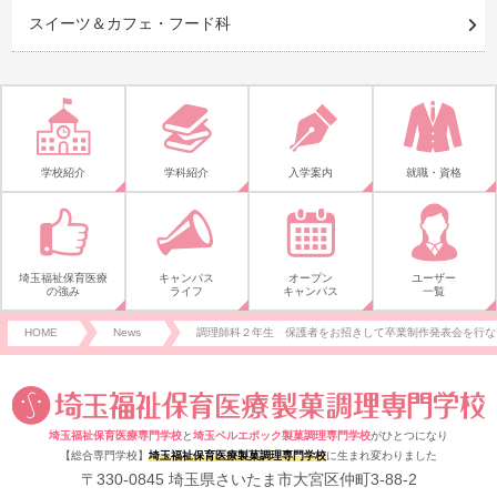
スイーツ＆カフェ・フード科
学校紹介
学科紹介
入学案内
就職・資格
埼玉福祉保育医療
キャンパス
オープン
ユーザー
の強み
ライフ
キャンパス
一覧
HOME
News
調理師科２年生 保護者をお招きして卒業制作発表会を行ない
埼玉福祉保育医療専門学校
と
埼玉ベルエポック製菓調理専門学校
がひとつになり
【総合専門学校】
埼玉福祉保育医療製菓調理専門学校
に生まれ変わりました
〒330-0845 埼玉県さいたま市大宮区仲町3-88-2