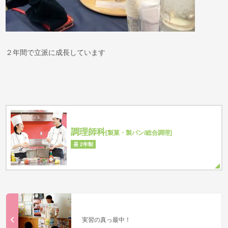
２年間で立派に成長しています
調理師科
[製菓・製パン/総合調理]
昼 2年制
実習の真っ最中！