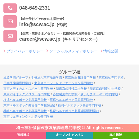
048-649-2331
【総合受付／その他のお問合せ】
info@scw.ac.jp
(代表)
【企業・業界さま／セミナー・就職関係のお問合せ・ご案内】
career@scw.ac.jp
(キャリアセンター)
プライバシーポリシー
ソーシャルメディアポリシー
情報公開
グループ校
滋慶学園グループ
学校法人東京滋慶学園
東京医薬看護専門学校
東京福祉専門学校
日本医歯薬専門学校
東京スポーツ・レクリエーション専門学校
東京メディカル・スポーツ専門学校
新東京歯科技工士学校
新東京歯科衛生士学校
東京バイオテクノロジー専門学校
赤堀製菓専門学校
さいたまIT・WEB専門学校
横浜ベルエポック美容専門学校
原宿ベルエポック美容専門学校
東京ベルエポック美容専門学校(葛西)
福岡ベルエポック美容専門学校
札幌ベルエポック美容専門学校
札幌ベルエポック製菓調理専門学校
東京ウェディング・ホテル専門学校
埼玉福祉保育医療製菓調理専門学校 © All rights reserved.