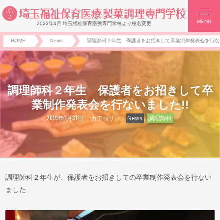
MENU
2023年4月 埼玉福祉保育医療専門学校より校名変更
HOME
News
調理師科２年生 保護者をお招きして卒業制作発表会を行ない
調理師科２年生 保護者をお招きして卒
業制作発表会を行ないました!!
2019年1月31日
カテゴリー：
News
,
調理師科
調理師科２年生が、保護者をお招きしての卒業制作発表会を行ない
ました