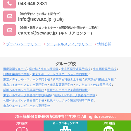
048-649-2331
【総合受付／その他のお問合せ】
info@scw.ac.jp
(代表)
【企業・業界さま／セミナー・就職関係のお問合せ・ご案内】
career@scw.ac.jp
(キャリアセンター)
プライバシーポリシー
ソーシャルメディアポリシー
情報公開
グループ校
滋慶学園グループ
学校法人東京滋慶学園
東京医薬看護専門学校
東京福祉専門学校
日本医歯薬専門学校
東京スポーツ・レクリエーション専門学校
東京メディカル・スポーツ専門学校
新東京歯科技工士学校
新東京歯科衛生士学校
東京バイオテクノロジー専門学校
赤堀製菓専門学校
さいたまIT・WEB専門学校
横浜ベルエポック美容専門学校
原宿ベルエポック美容専門学校
東京ベルエポック美容専門学校(葛西)
福岡ベルエポック美容専門学校
札幌ベルエポック美容専門学校
札幌ベルエポック製菓調理専門学校
東京ウェディング・ホテル専門学校
埼玉福祉保育医療製菓調理専門学校 © All rights reserved.