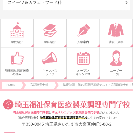
スイーツ＆カフェ・フード科
学校紹介
学科紹介
入学案内
就職・資格
埼玉福祉保育医療
キャンパス
オープン
ユーザー
の強み
ライフ
キャンパス
一覧
HOME
言語聴覚士科
滋慶学園 第10回専門基礎テスト・言語聴覚士科Ⅱ
埼玉福祉保育医療専門学校
と
埼玉ベルエポック製菓調理専門学校
がひとつになり
【総合専門学校】
埼玉福祉保育医療製菓調理専門学校
に生まれ変わりました
〒330-0845 埼玉県さいたま市大宮区仲町3-88-2