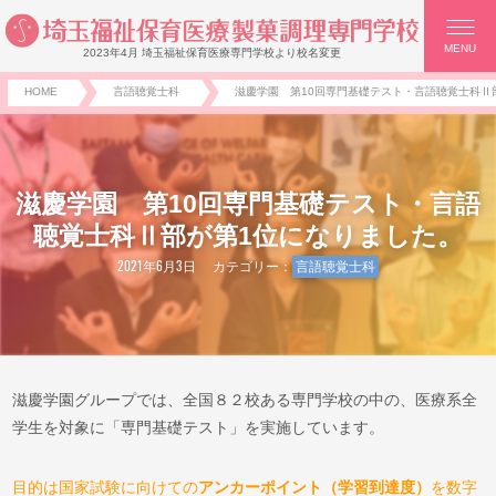
MENU
2023年4月 埼玉福祉保育医療専門学校より校名変更
HOME
言語聴覚士科
滋慶学園 第10回専門基礎テスト・言語聴覚士科Ⅱ
滋慶学園 第10回専門基礎テスト・言語
聴覚士科Ⅱ部が第1位になりました。
2021年6月3日
カテゴリー：
言語聴覚士科
滋慶学園グループでは、全国８２校ある専門学校の中の、医療系全
学生を対象に「専門基礎テスト」を実施しています。
目的は国家試験に向けての
アンカーポイント（学習到達度）
を数字