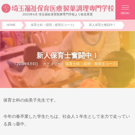
MENU
2023年4月 埼玉福祉保育医療専門学校より校名変更
HOME
保育士科（昼間・夜間主コース)
新人保育士奮闘中！
新人保育士奮闘中！
2019年6月6日
カテゴリー：
保育士科（昼間・夜間主コース)
保育士科の由美子先生です。
今年の春卒業した学生たちは、社会人１年生として全力で走ってい
る真っ最中。