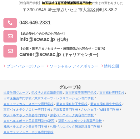
【総合専門学校】
埼玉福祉保育医療製菓調理専門学校
に生まれ変わりました
〒330-0845 埼玉県さいたま市大宮区仲町3-88-2
048-649-2331
【総合受付／その他のお問合せ】
info@scw.ac.jp
(代表)
【企業・業界さま／セミナー・就職関係のお問合せ・ご案内】
career@scw.ac.jp
(キャリアセンター)
プライバシーポリシー
ソーシャルメディアポリシー
情報公開
グループ校
滋慶学園グループ
学校法人東京滋慶学園
東京医薬看護専門学校
東京福祉専門学校
日本医歯薬専門学校
東京スポーツ・レクリエーション専門学校
東京メディカル・スポーツ専門学校
新東京歯科技工士学校
新東京歯科衛生士学校
東京バイオテクノロジー専門学校
赤堀製菓専門学校
さいたまIT・WEB専門学校
横浜ベルエポック美容専門学校
原宿ベルエポック美容専門学校
東京ベルエポック美容専門学校(葛西)
福岡ベルエポック美容専門学校
札幌ベルエポック美容専門学校
札幌ベルエポック製菓調理専門学校
東京ウェディング・ホテル専門学校