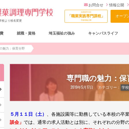
お問合せ
情報公開
文部科学大臣
「職業実践専門課程」
オープ
門学校より校名変更
学校情報公開
費
就職・資格
埼玉福祉の強み
キャンパスライフ
総合型選抜（AO入試）について
の魅力：保育分野
専門職の魅力：保
2019年5月17日
カテゴリー：
学校
５月１１日（土）
、各施設園等に勤務している本校の卒
談会」
では、
通常の求人活動とは別に、それぞれの分野