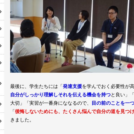
最後に、学生たちには「
発達支援
を学んでおく必要性が
自分がしっかり理解しそれを伝える機会を持つ
と良い」
大切」「実習が一番身にななるので、
目の前のことを一
「
後悔しないためにも、たくさん悩んで自分の道を見つ
きました。