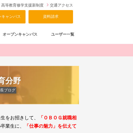
高等教育修学支援新制度
交通アクセス
ンキャンパス
資料請求
オープンキャンパス
ユーザー一覧
育分野
長ブログ
業生をお招きして、
「ＯＢＯＧ就職相
の卒業生に
、
「仕事の魅力」を伝えて