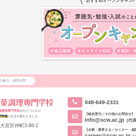
おすすめオープンキャン
の魅力：保育分野
048-649-2331
菓調理専門学校
がひとつになり
【総合受付／その他のお問合せ】
門学校
に生まれ変わりました
info@scw.ac.jp
(代表
大宮区仲町3-88-2
【企業・業界さま／セミナー・就
career@scw.ac.jp