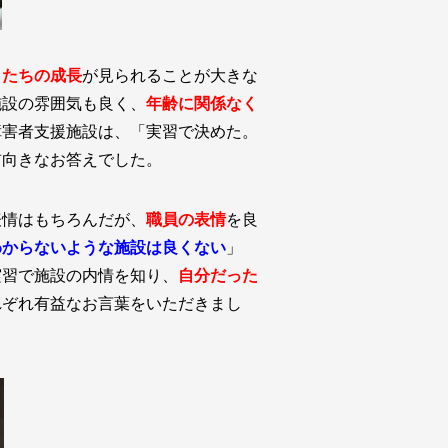
もたちの成長
が見られることが大きな
施設の雰囲気も良く、
年齢に関係なく
障害者支援施設は、「実習で決めた。
前向きなお答えでした。
表情はもちろんだが、
職員の表情
を良
わからないような施設は良くない
」
実習で施設の内情を知り、
自分だった
れぞれ有益なお言葉をいただきまし