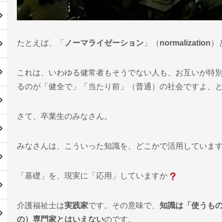
たとえば、「
ノーマライゼーション
」（
normalization
）
これは、いわゆる健常者もそうでない人も、お互いが特
るのが「健全で」「当たり前」（普通）の社会ですよ、
さて、卒業生のみなさん。
みなさんは、こういった知識を、どこかで活用していま
「基礎」を、現実に「応用」していますか
介護福祉士は
実践家
です。その意味で、
知識は「使うも
の）専門家とはいえない
のです。