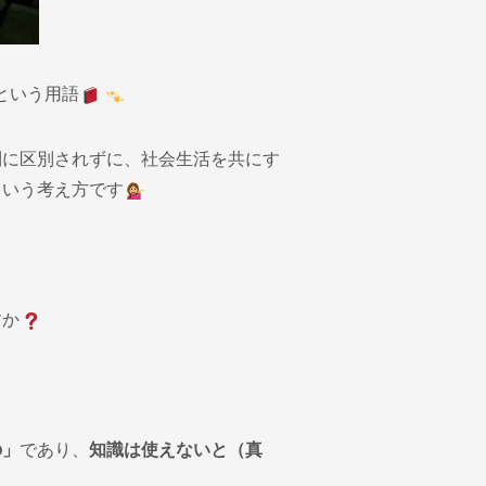
という用語
別に区別されずに、社会生活を共にす
という考え方です
すか
の」
であり、
知識は使えないと（真