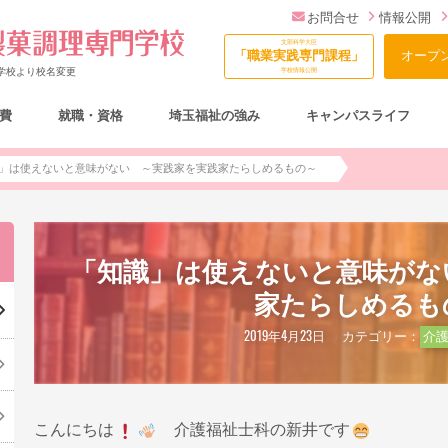
お問合せ
情報公開
文部科学大臣
「職業実践専門課程」
オープ
門学校より校名変更
学校情報公開
費
就職・資格
埼玉福祉の強み
キャンパスライフ
総合型選抜（AO入試）について
」は使えないと意味がない ～実践家を実践家たらしめるもの～
「知識」は使えないと意味がな
家たらしめるも
2019年4月23日
カテゴリー：
介
こんにちは
介護福祉士科の新井です