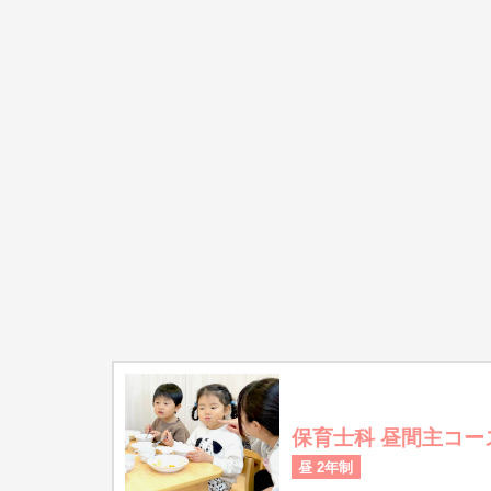
保育士科 昼間主コー
昼 2年制