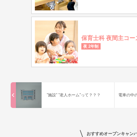
保育士科 夜間主コー
夜 2年制
”施設” ”老人ホーム”って？？？
電車の中
おすすめオープンキャン