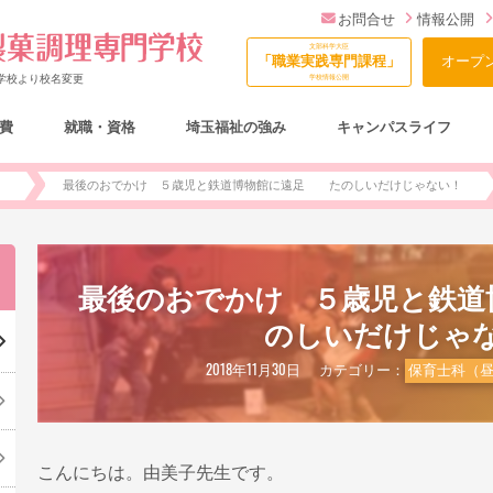
お問合せ
情報公開
文部科学大臣
「職業実践専門課程」
オープ
門学校より校名変更
学校情報公開
費
就職・資格
埼玉福祉の強み
キャンパスライフ
総合型選抜（AO入試）について
)
最後のおでかけ ５歳児と鉄道博物館に遠足 たのしいだけじゃない！
最後のおでかけ ５歳児と鉄
のしいだけじゃ
2018年11月30日
カテゴリー：
保育士科（昼
こんにちは。由美子先生です。