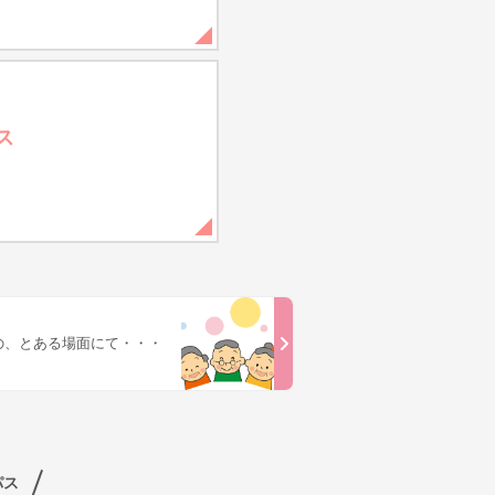
ス
の、とある場面にて・・・
パス