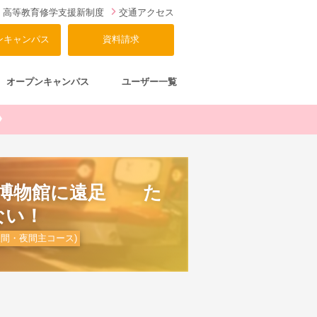
高等教育修学支援新制度
交通アクセス
ンキャンパス
資料請求
オープンキャンパス
ユーザー一覧
道博物館に遠足 た
ない！
間・夜間主コース)