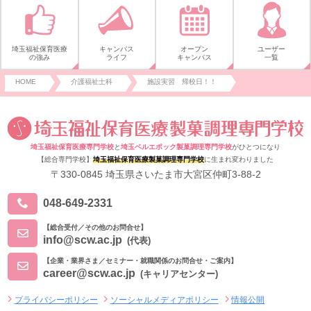
埼玉福祉保育医療
キャンパス
オープン
ユーザー
の強み
ライフ
キャンパス
一覧
HOME
介護福祉士科
施設実習 帰校日！！
埼玉福祉保育医療専門学校
と
埼玉ベルエポック製菓調理専門学校
がひとつになり
【総合専門学校】
埼玉福祉保育医療製菓調理専門学校
に生まれ変わりました
〒330-0845 埼玉県さいたま市大宮区仲町3-88-2
048-649-2331
【総合受付／その他のお問合せ】
info@scw.ac.jp
(代表)
【企業・業界さま／セミナー・就職関係のお問合せ・ご案内】
career@scw.ac.jp
(キャリアセンター)
プライバシーポリシー
ソーシャルメディアポリシー
情報公開