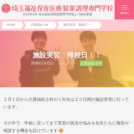
MENU
2023年4月 埼玉福祉保育医療専門学校より校名変更
HOME
介護福祉士科
施設実習 帰校日！！
施設実習 帰校日！！
2018年2月12日
カテゴリー：
介護福祉士科
２月１日から介護福祉士科の１年生は２０日間の施設実習に行って
います。
その中で、学校に戻ってきて実習の状況や悩みを先生たちに報告や
相談する機会を設けています