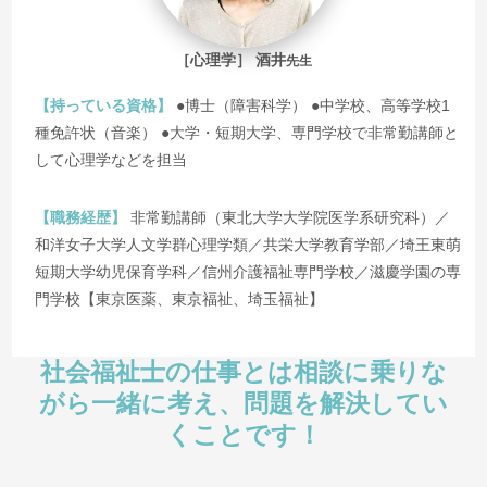
［心理学］ 酒井
先生
【持っている資格】
●博士（障害科学） ●中学校、高等学校1
種免許状（音楽） ●大学・短期大学、専門学校で非常勤講師と
して心理学などを担当
【職務経歴】
非常勤講師（東北大学大学院医学系研究科）／
和洋女子大学人文学群心理学類／共栄大学教育学部／埼王東萌
短期大学幼児保育学科／信州介護福祉専門学校／滋慶学園の専
門学校【東京医薬、東京福祉、埼玉福祉】
社会福祉士の仕事とは相談に乗りな
がら一緒に考え、問題を解決してい
くことです！