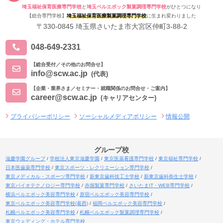
埼玉福祉保育医療専門学校
と
埼玉ベルエポック製菓調理専門学校
がひとつになり
【総合専門学校】
埼玉福祉保育医療製菓調理専門学校
に生まれ変わりました
〒330-0845 埼玉県さいたま市大宮区仲町3-88-2
048-649-2331
【総合受付／その他のお問合せ】
info@scw.ac.jp
(代表)
【企業・業界さま／セミナー・就職関係のお問合せ・ご案内】
career@scw.ac.jp
(キャリアセンター)
プライバシーポリシー
ソーシャルメディアポリシー
情報公開
グループ校
滋慶学園グループ
学校法人東京滋慶学園
東京医薬看護専門学校
東京福祉専門学校
日本医歯薬専門学校
東京スポーツ・レクリエーション専門学校
東京メディカル・スポーツ専門学校
新東京歯科技工士学校
新東京歯科衛生士学校
東京バイオテクノロジー専門学校
赤堀製菓専門学校
さいたまIT・WEB専門学校
横浜ベルエポック美容専門学校
原宿ベルエポック美容専門学校
東京ベルエポック美容専門学校(葛西)
福岡ベルエポック美容専門学校
札幌ベルエポック美容専門学校
札幌ベルエポック製菓調理専門学校
東京ウェディング・ホテル専門学校