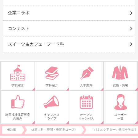
企業コラボ
コンテスト
スイーツ＆カフェ・フード科
学校紹介
学科紹介
入学案内
就職・資格
埼玉福祉保育医療
キャンパス
オープン
ユーザー
の強み
ライフ
キャンパス
一覧
HOME
保育士科（昼間・夜間主コース)
「パネルシアター」表現を学ぶ！