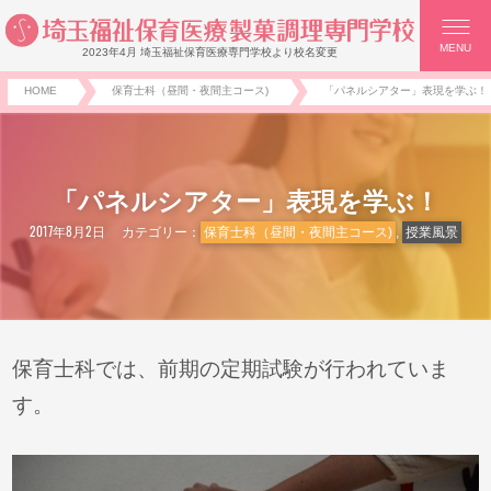
MENU
2023年4月 埼玉福祉保育医療専門学校より校名変更
HOME
保育士科（昼間・夜間主コース)
「パネルシアター」表現を学ぶ！
「パネルシアター」表現を学ぶ！
2017年8月2日
カテゴリー：
保育士科（昼間・夜間主コース)
,
授業風景
保育士科では、前期の定期試験が行われていま
す。