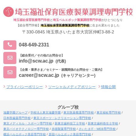
埼玉福祉保育医療専門学校
と
埼玉ベルエポック製菓調理専門学校
がひとつになり
【総合専門学校】
埼玉福祉保育医療製菓調理専門学校
に生まれ変わりました
〒330-0845 埼玉県さいたま市大宮区仲町3-88-2
048-649-2331
【総合受付／その他のお問合せ】
info@scw.ac.jp
(代表)
【企業・業界さま／セミナー・就職関係のお問合せ・ご案内】
career@scw.ac.jp
(キャリアセンター)
プライバシーポリシー
ソーシャルメディアポリシー
情報公開
グループ校
滋慶学園グループ
学校法人東京滋慶学園
東京医薬看護専門学校
東京福祉専門学校
日本医歯薬専門学校
東京スポーツ・レクリエーション専門学校
東京メディカル・スポーツ専門学校
新東京歯科技工士学校
新東京歯科衛生士学校
東京バイオテクノロジー専門学校
赤堀製菓専門学校
さいたまIT・WEB専門学校
横浜ベルエポック美容専門学校
原宿ベルエポック美容専門学校