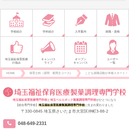
学校紹介
学科紹介
入学案内
就職・資格
埼玉福祉保育医療
キャンパス
オープン
ユーザー
の強み
ライフ
キャンパス
一覧
HOME
保育士科（昼間・夜間主コース)
こども就職活動が本格スタート！
埼玉福祉保育医療専門学校
と
埼玉ベルエポック製菓調理専門学校
がひとつになり
【総合専門学校】
埼玉福祉保育医療製菓調理専門学校
に生まれ変わりました
〒330-0845 埼玉県さいたま市大宮区仲町3-88-2
048-649-2331