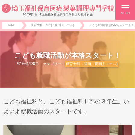
MENU
2023年4月 埼玉福祉保育医療専門学校より校名変更
HOME
保育士科（昼間・夜間主コース)
こども就職活動が本格スタート！
こども就職活動が本格スタート！
2017年7月28日
カテゴリー：
保育士科（昼間・夜間主コース)
こども福祉科と、こども福祉科Ⅱ部の３年生。い
よいよ就職活動のスタートです。