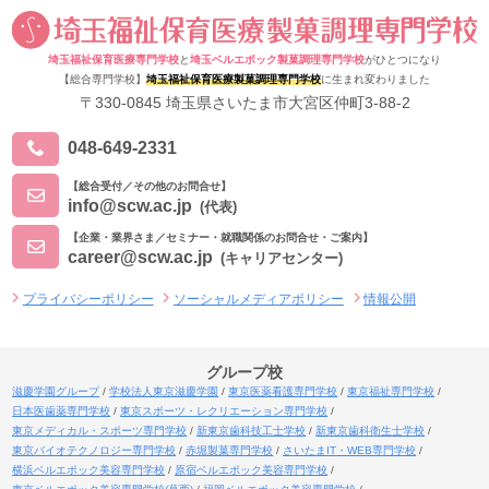
埼玉福祉保育医療専門学校
と
埼玉ベルエポック製菓調理専門学校
がひとつになり
【総合専門学校】
埼玉福祉保育医療製菓調理専門学校
に生まれ変わりました
〒330-0845 埼玉県さいたま市大宮区仲町3-88-2
048-649-2331
【総合受付／その他のお問合せ】
info@scw.ac.jp
(代表)
【企業・業界さま／セミナー・就職関係のお問合せ・ご案内】
career@scw.ac.jp
(キャリアセンター)
プライバシーポリシー
ソーシャルメディアポリシー
情報公開
グループ校
滋慶学園グループ
学校法人東京滋慶学園
東京医薬看護専門学校
東京福祉専門学校
日本医歯薬専門学校
東京スポーツ・レクリエーション専門学校
東京メディカル・スポーツ専門学校
新東京歯科技工士学校
新東京歯科衛生士学校
東京バイオテクノロジー専門学校
赤堀製菓専門学校
さいたまIT・WEB専門学校
横浜ベルエポック美容専門学校
原宿ベルエポック美容専門学校