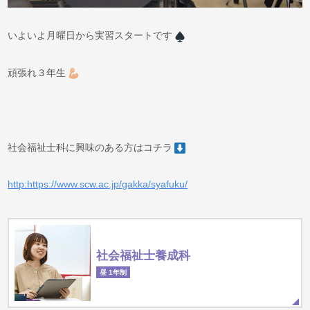
いよいよ月曜日から実習スタートです
頑張れ３年生
社会福祉士科に興味のある方はコチラ
http:https://www.scw.ac.jp/gakka/syafuku/
社会福祉士養成科
昼 1年制