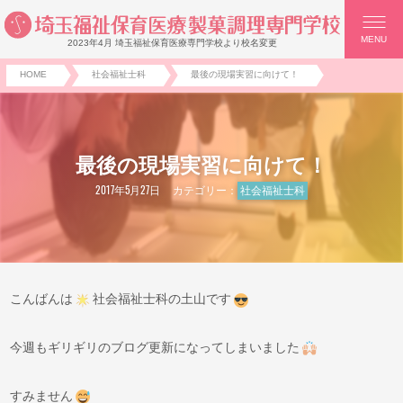
MENU
2023年4月 埼玉福祉保育医療専門学校より校名変更
HOME
社会福祉士科
最後の現場実習に向けて！
最後の現場実習に向けて！
2017年5月27日
カテゴリー：
社会福祉士科
こんばんは
社会福祉士科の土山です
今週もギリギリのブログ更新になってしまいました
すみません