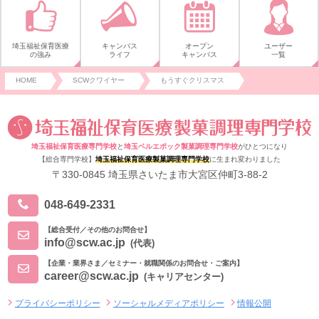
埼玉福祉保育医療
キャンパス
オープン
ユーザー
の強み
ライフ
キャンパス
一覧
HOME
SCWクワイヤー
もうすぐクリスマス
埼玉福祉保育医療専門学校
と
埼玉ベルエポック製菓調理専門学校
がひとつになり
【総合専門学校】
埼玉福祉保育医療製菓調理専門学校
に生まれ変わりました
〒330-0845 埼玉県さいたま市大宮区仲町3-88-2
048-649-2331
【総合受付／その他のお問合せ】
info@scw.ac.jp
(代表)
【企業・業界さま／セミナー・就職関係のお問合せ・ご案内】
career@scw.ac.jp
(キャリアセンター)
プライバシーポリシー
ソーシャルメディアポリシー
情報公開