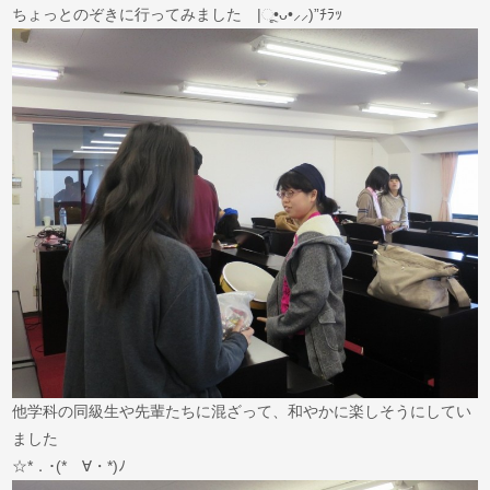
ちょっとのぞきに行ってみました |ૂ•ᴗ•⸝⸝)”ﾁﾗｯ
他学科の同級生や先輩たちに混ざって、和やかに楽しそうにしてい
ました
☆*．･(*ゝ∀・*)ﾉ