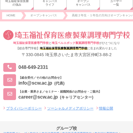
埼玉福祉保育医療
キャンパス
オープン
ユーザー
の強み
ライフ
キャンパス
一覧
HOME
オープンキャンパス
高校２年生・１年生の方向けオープンキャン
埼玉福祉保育医療専門学校
と
埼玉ベルエポック製菓調理専門学校
がひとつになり
【総合専門学校】
埼玉福祉保育医療製菓調理専門学校
に生まれ変わりました
〒330-0845 埼玉県さいたま市大宮区仲町3-88-2
048-649-2331
【総合受付／その他のお問合せ】
info@scw.ac.jp
(代表)
【企業・業界さま／セミナー・就職関係のお問合せ・ご案内】
career@scw.ac.jp
(キャリアセンター)
プライバシーポリシー
ソーシャルメディアポリシー
情報公開
グループ校