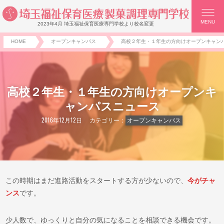
MENU
2023年4月 埼玉福祉保育医療専門学校より校名変更
HOME
オープンキャンパス
高校２年生・１年生の方向けオープンキャン
高校２年生・１年生の方向けオープンキ
ャンパスニュース
2016年12月12日
カテゴリー：
オープンキャンパス
この時期はまだ進路活動をスタートする方が少ないので、
今がチャ
ンス
です。
少人数で、ゆっくりと自分の気になることを相談できる機会です。