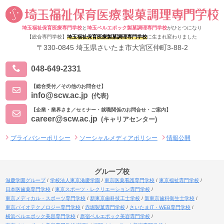
埼玉福祉保育医療専門学校
と
埼玉ベルエポック製菓調理専門学校
がひとつになり
【総合専門学校】
埼玉福祉保育医療製菓調理専門学校
に生まれ変わりました
〒330-0845 埼玉県さいたま市大宮区仲町3-88-2
048-649-2331
【総合受付／その他のお問合せ】
info@scw.ac.jp
(代表)
【企業・業界さま／セミナー・就職関係のお問合せ・ご案内】
career@scw.ac.jp
(キャリアセンター)
プライバシーポリシー
ソーシャルメディアポリシー
情報公開
グループ校
滋慶学園グループ
学校法人東京滋慶学園
東京医薬看護専門学校
東京福祉専門学校
日本医歯薬専門学校
東京スポーツ・レクリエーション専門学校
東京メディカル・スポーツ専門学校
新東京歯科技工士学校
新東京歯科衛生士学校
東京バイオテクノロジー専門学校
赤堀製菓専門学校
さいたまIT・WEB専門学校
横浜ベルエポック美容専門学校
原宿ベルエポック美容専門学校