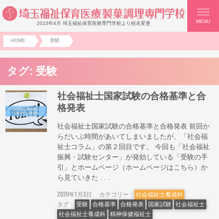
MENU
2023年4月 埼玉福祉保育医療専門学校より校名変更
HOME
受験
タグ:
受験
社会福祉士国家試験の合格基準と合
格発表
社会福祉士国家試験の合格基準と合格発表 前回か
らだいぶ時間があいてしまいましたが、「社会福
祉士コラム」の第２回目です。 今回も「社会福祉
振興・試験センター」が発効している「受験の手
引」とホームページ（ホームページはこちら）か
ら見ていきた . . .
2020年1月3日
カテゴリー：
社会福祉士養成科
タグ：
受験
,
合格基準
,
合格発表
,
国家試験
,
社会福祉士
,
社会福祉士養成科
,
精神保健福祉士