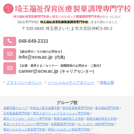
埼玉福祉保育医療専門学校
と
埼玉ベルエポック製菓調理専門学校
がひとつになり
【総合専門学校】
埼玉福祉保育医療製菓調理専門学校
に生まれ変わりました
〒330-0845 埼玉県さいたま市大宮区仲町3-88-2
048-649-2331
【総合受付／その他のお問合せ】
info@scw.ac.jp
(代表)
【企業・業界さま／セミナー・就職関係のお問合せ・ご案内】
career@scw.ac.jp
(キャリアセンター)
プライバシーポリシー
ソーシャルメディアポリシー
情報公開
グループ校
滋慶学園グループ
学校法人東京滋慶学園
東京医薬看護専門学校
東京福祉専門学校
日本医歯薬専門学校
東京スポーツ・レクリエーション専門学校
東京メディカル・スポーツ専門学校
新東京歯科技工士学校
新東京歯科衛生士学校
東京バイオテクノロジー専門学校
赤堀製菓専門学校
さいたまIT・WEB専門学校
横浜ベルエポック美容専門学校
原宿ベルエポック美容専門学校