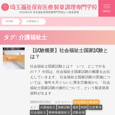
MENU
2023年4月 埼玉福祉保育医療専門学校より校名変更
HOME
介護福祉士
タグ:
介護福祉士
【試験概要】社会福祉士国家試験と
は？
社会福祉士国家試験とは？ いつ、どこでやる
の？？ 今回は、社会福祉士国家試験の概要をお伝
えしていきます。 社会福祉士国家試験の実施につ
いては、毎年８月ぐらいに厚生労働省から 「社会
福祉士国家試験の施行について」という報道発表
資料が出ます . . .
2019年10月25日
カテゴリー：
社会福祉士養成科
タグ：
介護福祉士
,
国家試験
,
場所
,
時間
,
注意事項
,
社会福祉士
,
精神保健福祉士
,
試験会場