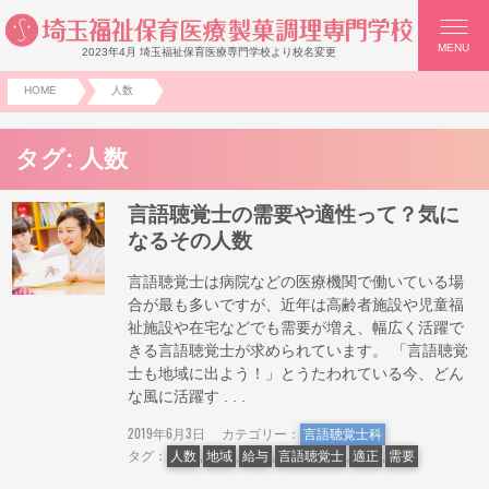
MENU
2023年4月 埼玉福祉保育医療専門学校より校名変更
HOME
人数
タグ:
人数
言語聴覚士の需要や適性って？気に
なるその人数
言語聴覚士は病院などの医療機関で働いている場
合が最も多いですが、近年は高齢者施設や児童福
祉施設や在宅などでも需要が増え、幅広く活躍で
きる言語聴覚士が求められています。 「言語聴覚
士も地域に出よう！」とうたわれている今、どん
な風に活躍す . . .
2019年6月3日
カテゴリー：
言語聴覚士科
タグ：
人数
,
地域
,
給与
,
言語聴覚士
,
適正
,
需要