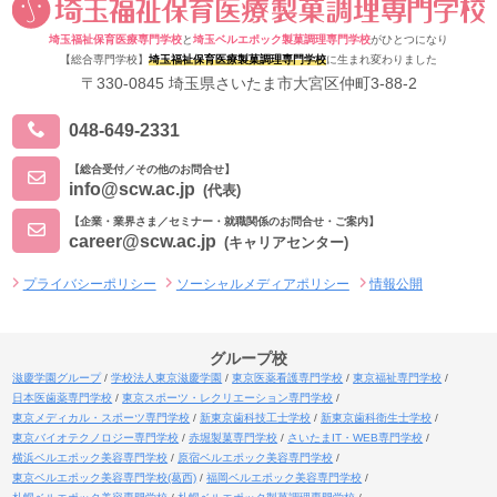
埼玉福祉保育医療専門学校
と
埼玉ベルエポック製菓調理専門学校
がひとつになり
【総合専門学校】
埼玉福祉保育医療製菓調理専門学校
に生まれ変わりました
〒330-0845 埼玉県さいたま市大宮区仲町3-88-2
048-649-2331
【総合受付／その他のお問合せ】
info@scw.ac.jp
(代表)
【企業・業界さま／セミナー・就職関係のお問合せ・ご案内】
career@scw.ac.jp
(キャリアセンター)
プライバシーポリシー
ソーシャルメディアポリシー
情報公開
グループ校
滋慶学園グループ
学校法人東京滋慶学園
東京医薬看護専門学校
東京福祉専門学校
日本医歯薬専門学校
東京スポーツ・レクリエーション専門学校
東京メディカル・スポーツ専門学校
新東京歯科技工士学校
新東京歯科衛生士学校
東京バイオテクノロジー専門学校
赤堀製菓専門学校
さいたまIT・WEB専門学校
横浜ベルエポック美容専門学校
原宿ベルエポック美容専門学校
東京ベルエポック美容専門学校(葛西)
福岡ベルエポック美容専門学校