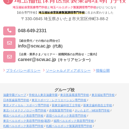
埼玉福祉保育医療専門学校
と
埼玉ベルエポック製菓調理専門学校
がひとつになり
【総合専門学校】
埼玉福祉保育医療製菓調理専門学校
に生まれ変わりました
〒330-0845 埼玉県さいたま市大宮区仲町3-88-2
048-649-2331
【総合受付／その他のお問合せ】
info@scw.ac.jp
(代表)
【企業・業界さま／セミナー・就職関係のお問合せ・ご案内】
career@scw.ac.jp
(キャリアセンター)
プライバシーポリシー
ソーシャルメディアポリシー
情報公開
グループ校
滋慶学園グループ
学校法人東京滋慶学園
東京医薬看護専門学校
東京福祉専門学校
日本医歯薬専門学校
東京スポーツ・レクリエーション専門学校
東京メディカル・スポーツ専門学校
新東京歯科技工士学校
新東京歯科衛生士学校
東京バイオテクノロジー専門学校
赤堀製菓専門学校
さいたまIT・WEB専門学校
横浜ベルエポック美容専門学校
原宿ベルエポック美容専門学校
東京ベルエポック美容専門学校(葛西)
福岡ベルエポック美容専門学校
札幌ベルエポック美容専門学校
札幌ベルエポック製菓調理専門学校