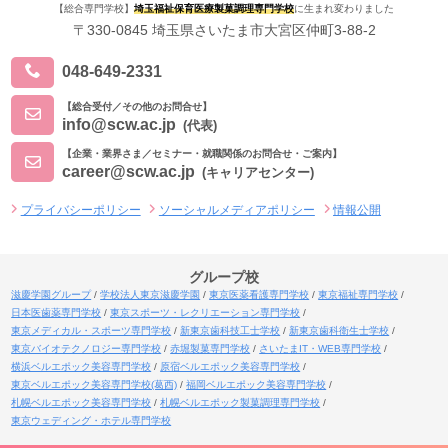
【総合専門学校】
埼玉福祉保育医療製菓調理専門学校
に生まれ変わりました
〒330-0845 埼玉県さいたま市大宮区仲町3-88-2
048-649-2331
【総合受付／その他のお問合せ】
info@scw.ac.jp
(代表)
【企業・業界さま／セミナー・就職関係のお問合せ・ご案内】
career@scw.ac.jp
(キャリアセンター)
プライバシーポリシー
ソーシャルメディアポリシー
情報公開
グループ校
滋慶学園グループ
学校法人東京滋慶学園
東京医薬看護専門学校
東京福祉専門学校
日本医歯薬専門学校
東京スポーツ・レクリエーション専門学校
東京メディカル・スポーツ専門学校
新東京歯科技工士学校
新東京歯科衛生士学校
東京バイオテクノロジー専門学校
赤堀製菓専門学校
さいたまIT・WEB専門学校
横浜ベルエポック美容専門学校
原宿ベルエポック美容専門学校
東京ベルエポック美容専門学校(葛西)
福岡ベルエポック美容専門学校
札幌ベルエポック美容専門学校
札幌ベルエポック製菓調理専門学校
東京ウェディング・ホテル専門学校