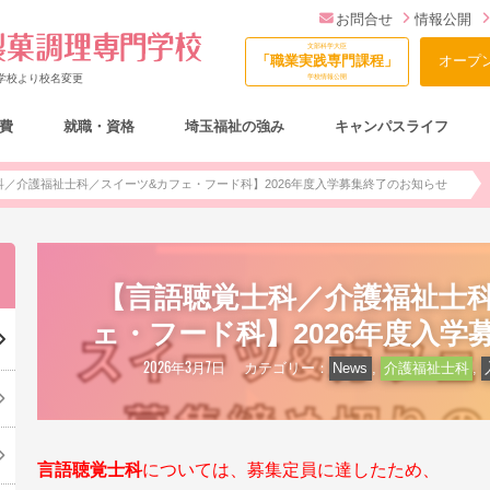
お問合せ
情報公開
文部科学大臣
「職業実践専門課程」
オープ
門学校より校名変更
学校情報公開
費
就職・資格
埼玉福祉の強み
キャンパスライフ
総合型選抜（AO入試）について
科／介護福祉士科／スイーツ&カフェ・フード科】2026年度入学募集終了のお知らせ
【言語聴覚士科／介護福祉士
ェ・フード科】2026年度入学
2026年3月7日
カテゴリー：
News
,
介護福祉士科
,
言語聴覚士科
については、募集定員に達したため、