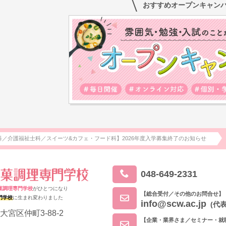
おすすめオープンキャン
科／介護福祉士科／スイーツ&カフェ・フード科】2026年度入学募集終了のお知らせ
048-649-2331
菓調理専門学校
がひとつになり
【総合受付／その他のお問合せ】
門学校
に生まれ変わりました
info@scw.ac.jp
(代表
大宮区仲町3-88-2
【企業・業界さま／セミナー・就