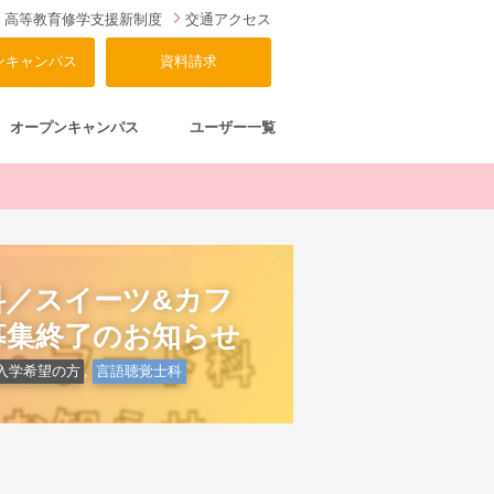
高等教育修学支援新制度
交通アクセス
ンキャンパス
資料請求
オープンキャンパス
ユーザー一覧
科／スイーツ&カフ
募集終了のお知らせ
入学希望の方
,
言語聴覚士科