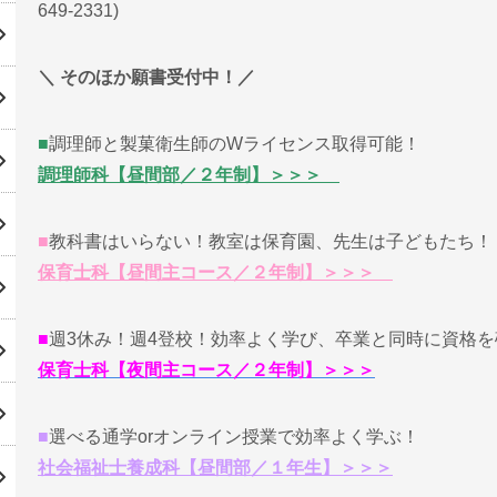
649-2331)
＼ そのほか願書受付中！／
■
調理師と製菓衛生師のWライセンス取得可能！
調理師科【昼間部／２年制】＞＞＞
■
教科書はいらない！教室は保育園、先生は子どもたち！
保育士科【昼間主コース／２年制】＞＞＞
■
週3休み！週4登校！効率よく学び、卒業と同時に資格
保育士科【夜間主コース／２年制】＞＞＞
■
選べる通学orオンライン授業で効率よく学ぶ！
社会福祉士養成科【昼間部／１年生】＞＞＞