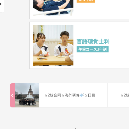
言語聴覚士科
午前コース3年制
☆2校合同☆海外研修
５日目
☆2