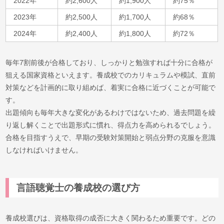
2022年
約2,600人
約1,900人
約75％
2023年
約2,500人
約1,700人
約68％
2024年
約2,400人
約1,800人
約72％
毎年7割前後が合格しており、しっかりと勉強すれば十分に合格が
狙える国家資格といえます。養成校でのカリキュラムや模試、直前
対策などを計画的に取り組めば、着実に合格に近づくことが可能で
す。
出題傾向も毎年大きな変化があるわけではないため、過去問題を繰
り返し解くことで出題形式に慣れ、得点力を高められるでしょう。
合格を目指すうえで、早期の受験対策開始と弱点分野の克服を意識
しなければいけません。
言語聴覚士の養成校の選び方
養成校選びは、資格取得の成否に大きく関わるため重要です。どの