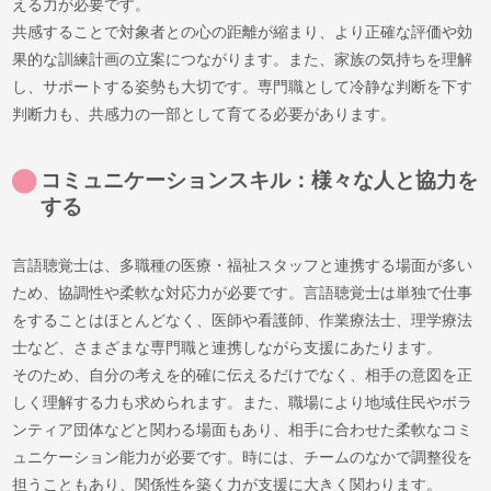
える力が必要です。
共感することで対象者との心の距離が縮まり、より正確な評価や効
果的な訓練計画の立案につながります。また、家族の気持ちを理解
し、サポートする姿勢も大切です。専門職として冷静な判断を下す
判断力も、共感力の一部として育てる必要があります。
コミュニケーションスキル：様々な人と協力を
する
言語聴覚士は、多職種の医療・福祉スタッフと連携する場面が多い
ため、協調性や柔軟な対応力が必要です。言語聴覚士は単独で仕事
をすることはほとんどなく、医師や看護師、作業療法士、理学療法
士など、さまざまな専門職と連携しながら支援にあたります。
そのため、自分の考えを的確に伝えるだけでなく、相手の意図を正
しく理解する力も求められます。また、職場により地域住民やボラ
ンティア団体などと関わる場面もあり、相手に合わせた柔軟なコミ
ュニケーション能力が必要です。時には、チームのなかで調整役を
担うこともあり、関係性を築く力が支援に大きく関わります。