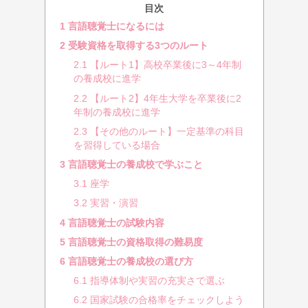
目次
1
言語聴覚士になるには
2
受験資格を取得する3つのルート
2.1
【ルート1】高校卒業後に3～4年制
の養成校に進学
2.2
【ルート2】4年生大学を卒業後に2
年制の養成校に進学
2.3
【その他のルート】一定基準の科目
を習得している場合
3
言語聴覚士の養成校で学ぶこと
3.1
座学
3.2
実習・演習
4
言語聴覚士の試験内容
5
言語聴覚士の資格取得の難易度
6
言語聴覚士の養成校の選び方
6.1
指導体制や実習の充実さで選ぶ
6.2
国家試験の合格率をチェックしよう