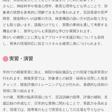
さらに、神経科学や発達心理学、教育心理学なども学ぶことで、対
象者の状態を多角的に理解できる力が養われます。言語発達や音声
障害、聴覚障がいの診断の方法、検査機器の扱い方や読み取り方な
ども取り扱います。講義だけでなく、実際の事例を通して考察する
機会が多く、座学ながらも実践的な学びが展開されます。
障がいの種類ごとに異なるアプローチや支援計画についても習得
し、将来の現場対応に役立つスキルを確実に身につけられます。
実習・演習
学内での模擬実習に加え、病院や福祉施設などの現場で臨床実習が
行われます。模擬実習では、対象者との録音・録画を活用した発音
チェック、聴覚評価のトレーニングなどが行われ、基礎的な技術の
習得に取り組みます。
その後、実際の臨床現場に出て、言語訓練の指導、評価の補助、支
援記録の作成など、日常的な業務に関わることで、実践力を高めま
す。現場では、指導者のもとで実習生としての立場を守りながら