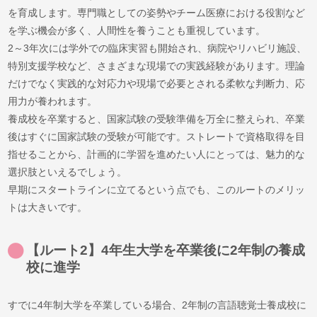
を育成します。専門職としての姿勢やチーム医療における役割など
を学ぶ機会が多く、人間性を養うことも重視しています。
2～3年次には学外での臨床実習も開始され、病院やリハビリ施設、
特別支援学校など、さまざまな現場での実践経験があります。理論
だけでなく実践的な対応力や現場で必要とされる柔軟な判断力、応
用力が養われます。
養成校を卒業すると、国家試験の受験準備を万全に整えられ、卒業
後はすぐに国家試験の受験が可能です。ストレートで資格取得を目
指せることから、計画的に学習を進めたい人にとっては、魅力的な
選択肢といえるでしょう。
早期にスタートラインに立てるという点でも、このルートのメリッ
トは大きいです。
【ルート2】4年生大学を卒業後に2年制の養成
校に進学
すでに4年制大学を卒業している場合、2年制の言語聴覚士養成校に