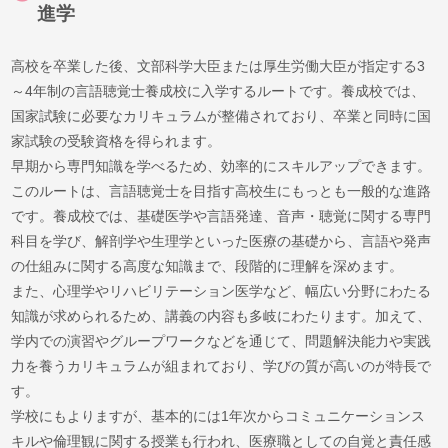
進学
高校を卒業した後、文部科学大臣または厚生労働大臣が指定する3
～4年制の言語聴覚士養成校に入学するルートです。養成校では、
国家試験に必要なカリキュラムが整備されており、卒業と同時に国
家試験の受験資格を得られます。
早期から専門知識を学べるため、効率的にスキルアップできます。
このルートは、言語聴覚士を目指す高校生にもっとも一般的な進路
です。養成校では、基礎医学や言語発達、音声・聴覚に関する専門
科目を学び、解剖学や生理学といった医療の基礎から、言語や発声
の仕組みに関する高度な知識まで、段階的に理解を深めます。
また、心理学やリハビリテーション医学など、幅広い分野にわたる
知識が求められるため、講義の内容も多岐にわたります。加えて、
学内での演習やグループワークなどを通じて、問題解決能力や実践
力を養うカリキュラムが組まれており、学びの質が高いのが特長で
す。
学校にもよりますが、基本的には1年次からコミュニケーションス
キルや倫理観に関する授業も行われ、医療職としての自覚と責任感