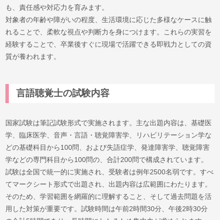
も、責任感や対応力を育みます。
対象者の年齢や障がいの程度、生活環境に応じた多様なケースに触
れることで、柔軟な視点や判断力を身につけます。これらの実習を
経験することで、卒業後すぐに現場で活躍できる即戦力としての資
質が養われます。
言語聴覚士の試験内容
国家試験は筆記試験形式で実施されます。主な出題内容は、基礎医
学、臨床医学、音声・言語・聴覚障害学、リハビリテーション学な
どの基礎科目から100問、および失語症学、発達障害学、聴覚障害
学などの専門科目から100問の、合計200問で構成されています。
試験は全国で統一的に実施され、受験者は例年2500名弱です。すべ
てマークシート形式で出題され、出題内容は広範囲にわたります。
そのため、学習範囲を網羅的に理解すること、そして過去問題を活
用した対策が重要です。試験時間は午前2時間30分、午後2時30分