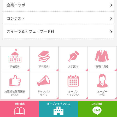
企業コラボ
コンテスト
スイーツ＆カフェ・フード科
学校紹介
学科紹介
入学案内
就職・資格
埼玉福祉保育医療
キャンパス
オープン
ユーザー
の強み
ライフ
キャンパス
一覧
HOME
言語聴覚士科
言語聴覚士になるには？3つのルートと必要なスキ