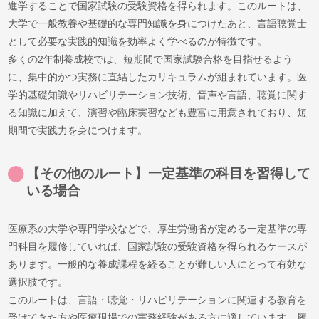
進学することで国家試験の受験資格を得られます。このルートは、
大学で一般教養や基礎的な専門知識を身につけたあと、言語聴覚士
として必要な実践的知識を効率よく学べるのが特徴です。
多くの2年制養成校では、短期間で国家試験合格を目指せるよう
に、集中的かつ実務に直結したカリキュラムが組まれています。医
学的基礎知識やリハビリテーション技術、音声や言語、聴覚に関す
る知識に加えて、演習や臨床実習なども豊富に用意されており、短
期間で実践力を身につけます。
【その他のルート】一定基準の科目を習得して
いる場合
医療系の大学や専門学校などで、厚生労働省が定める一定基準の専
門科目を履修していれば、国家試験の受験資格を得られるケースが
あります。一般的な養成課程を経ることが難しい人にとって有効な
選択肢です。
このルートは、言語・聴覚・リハビリテーションに関連する教育を
受けてきた方や医療現場での実務経験がある方に適しています。履