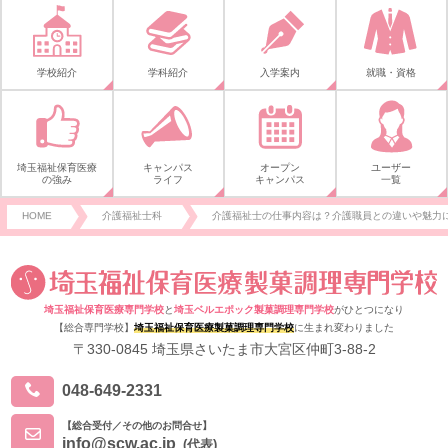
学校紹介
学科紹介
入学案内
就職・資格
埼玉福祉保育医療
キャンパス
オープン
ユーザー
の強み
ライフ
キャンパス
一覧
HOME
介護福祉士科
介護福祉士の仕事内容は？介護職員との違いや魅力
埼玉福祉保育医療専門学校
と
埼玉ベルエポック製菓調理専門学校
がひとつになり
【総合専門学校】
埼玉福祉保育医療製菓調理専門学校
に生まれ変わりました
〒330-0845 埼玉県さいたま市大宮区仲町3-88-2
048-649-2331
【総合受付／その他のお問合せ】
info@scw.ac.jp
(代表)