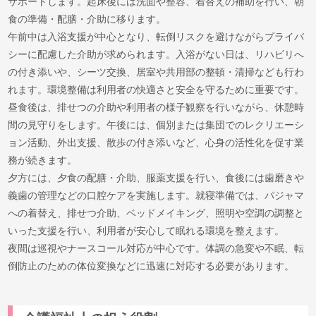
サポートします。起床後には洗面や整容、着替えの補助を行い、朝
食の準備・配膳・介助に移ります。
午前中は入浴支援が中心となり、転倒リスクを避けながらプライバ
シーに配慮した介助が求められます。入浴がない日は、リハビリへ
の付き添いや、シーツ交換、居室や共用部の整頓・清掃なども行わ
れます。環境整備は利用者の快適さと安全を守るために重要です。
昼食後は、排せつの介助や利用者の様子観察を行いながら、休憩時
間の見守りをします。午後には、個別または集団でのレクリエーシ
ョン活動、外出支援、散歩の付き添いなど、心身の活性化を促す業
務が続きます。
夕方には、夕食の配膳・介助、服薬支援を行い、食後には歯磨きや
義歯の管理などの口腔ケアを実施します。就寝準備では、パジャマ
への着替え、排せつ介助、ベッドメイキング、照明や空調の調整と
いった支援を行い、利用者が安心して眠れる環境を整えます。
夜間は巡視やナースコール対応が中心です。体調の急変や不眠、転
倒防止のための体位変換などに迅速に対応する必要があります。