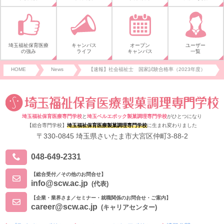
埼玉福祉保育医療
キャンパス
オープン
ユーザー
の強み
ライフ
キャンパス
一覧
HOME
News
【速報】社会福祉士 国家試験合格率（2023年度）
埼玉福祉保育医療専門学校
と
埼玉ベルエポック製菓調理専門学校
がひとつになり
【総合専門学校】
埼玉福祉保育医療製菓調理専門学校
に生まれ変わりました
〒330-0845 埼玉県さいたま市大宮区仲町3-88-2
048-649-2331
【総合受付／その他のお問合せ】
info@scw.ac.jp
(代表)
【企業・業界さま／セミナー・就職関係のお問合せ・ご案内】
career@scw.ac.jp
(キャリアセンター)