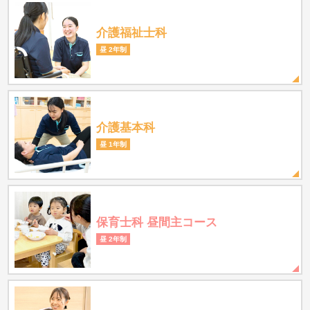
介護福祉士科
昼 2年制
介護基本科
昼 1年制
保育士科 昼間主コース
昼 2年制