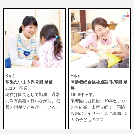
K
H
さん
さん
常盤たいよう保育園 勤務
高齢者総合福祉施設 敬寿園 勤
2010年卒業。
務
現在は園長として勤務。通常
1998年卒業。
の保育業務を行いながら、職
敬寿園に就職後、10年働いた
員の指導なども行っている。
のち結婚・出産を経て、同施
設内のデイサービスに異動。3
人の子どものママ。