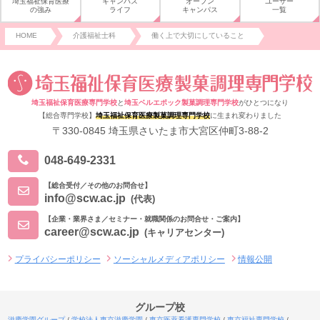
埼玉福祉保育医療
キャンパス
オープン
ユーザー
の強み
ライフ
キャンパス
一覧
HOME
介護福祉士科
働く上で大切にしていること
埼玉福祉保育医療専門学校
と
埼玉ベルエポック製菓調理専門学校
がひとつになり
【総合専門学校】
埼玉福祉保育医療製菓調理専門学校
に生まれ変わりました
〒330-0845 埼玉県さいたま市大宮区仲町3-88-2
048-649-2331
【総合受付／その他のお問合せ】
info@scw.ac.jp
(代表)
【企業・業界さま／セミナー・就職関係のお問合せ・ご案内】
career@scw.ac.jp
(キャリアセンター)
プライバシーポリシー
ソーシャルメディアポリシー
情報公開
グループ校
滋慶学園グループ
学校法人東京滋慶学園
東京医薬看護専門学校
東京福祉専門学校