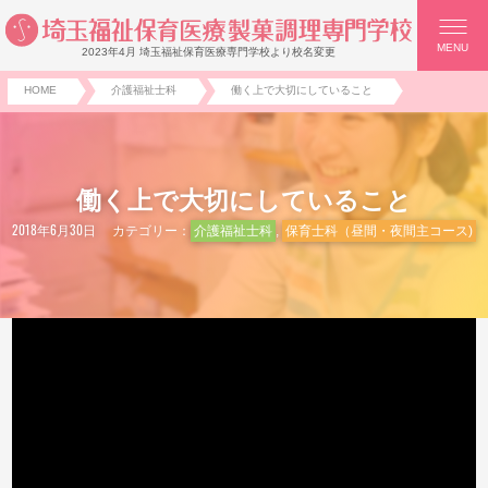
MENU
2023年4月 埼玉福祉保育医療専門学校より校名変更
HOME
介護福祉士科
働く上で大切にしていること
働く上で大切にしていること
2018年6月30日
カテゴリー：
介護福祉士科
,
保育士科（昼間・夜間主コース)