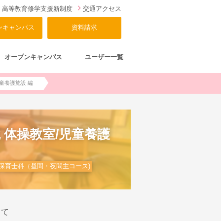
高等教育修学支援新制度
交通アクセス
ンキャンパス
資料請求
オープンキャンパス
ユーザー一覧
童養護施設 編
 体操教室/児童養護
保育士科（昼間・夜間主コース)
って