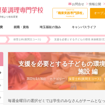
お問合せ
情報公開
文部科学大臣
「職業実践専門課程」
オープ
門学校より校名変更
学校情報公開
費
就職・資格
埼玉福祉の強み
キャンパスライフ
総合型選抜（AO入試）について
)
保育士科(夜間主コース)
支援を必要とする子どもの環境 体操教室/児
支援を必要とする子どもの環境
施設 編
2022年6月16日
カテゴリー：
保育士科(夜間主コース)
,
毎週金曜日の選択ゼミでは学生のみなさんがチームとな