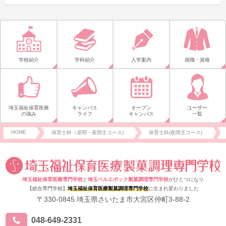
学校紹介
学科紹介
入学案内
就職・資格
埼玉福祉保育医療
キャンパス
オープン
ユーザー
の強み
ライフ
キャンパス
一覧
HOME
保育士科（昼間・夜間主コース)
保育士科(夜間主コース)
埼玉福祉保育医療専門学校
と
埼玉ベルエポック製菓調理専門学校
がひとつになり
【総合専門学校】
埼玉福祉保育医療製菓調理専門学校
に生まれ変わりました
〒330-0845 埼玉県さいたま市大宮区仲町3-88-2
048-649-2331