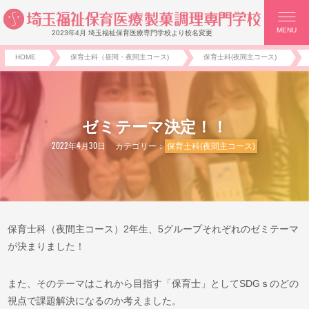
MENU
2023年4月 埼玉福祉保育医療専門学校より校名変更
HOME
保育士科（昼間・夜間主コース)
保育士科(夜間主コース)
ゼミテーマ決定！！
2022年4月30日
カテゴリー：
保育士科(夜間主コース)
保育士科（夜間主コース）2年生、5グループそれぞれのゼミテーマ
が決まりました！
また、そのテーマはこれから目指す「保育士」としてSDGｓのどの
視点で課題解決になるのか考えました。