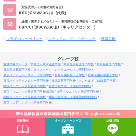
【総合受付／その他のお問合せ】
info@scw.ac.jp
(代表)
【企業・業界さま／セミナー・就職関係のお問合せ・ご案内】
career@scw.ac.jp
(キャリアセンター)
プライバシーポリシー
ソーシャルメディアポリシー
情報公開
グループ校
滋慶学園グループ
学校法人東京滋慶学園
東京医薬看護専門学校
東京福祉専門学校
日本医歯薬専門学校
東京スポーツ・レクリエーション専門学校
東京メディカル・スポーツ専門学校
新東京歯科技工士学校
新東京歯科衛生士学校
東京バイオテクノロジー専門学校
赤堀製菓専門学校
さいたまIT・WEB専門学校
横浜ベルエポック美容専門学校
原宿ベルエポック美容専門学校
東京ベルエポック美容専門学校(葛西)
福岡ベルエポック美容専門学校
札幌ベルエポック美容専門学校
札幌ベルエポック製菓調理専門学校
東京ウェディング・ホテル専門学校
埼玉福祉保育医療製菓調理専門学校 © All rights reserved.