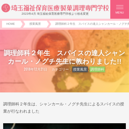
MENU
2023年4月 埼玉福祉保育医療専門学校より校名変更
HOME
授業風景
調理師科２年生 スパイスの達人シャンカール・ノグチ先
調理師科２年生 スパイスの達人シャン
カール・ノグチ先生に教わりました!!
2018年12月21日
カテゴリー：
授業風景
,
調理師科
調理師科２年生は、シャンカール・ノグチ先生によるスパイスの授
業が行なわれました