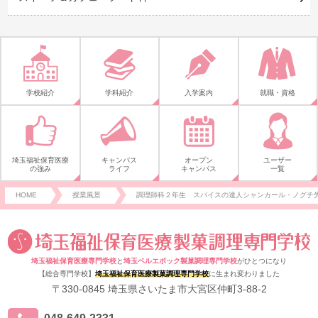
学校紹介
学科紹介
入学案内
就職・資格
埼玉福祉保育医療
キャンパス
オープン
ユーザー
の強み
ライフ
キャンパス
一覧
HOME
授業風景
調理師科２年生 スパイスの達人シャンカール・ノグチ先
埼玉福祉保育医療専門学校
と
埼玉ベルエポック製菓調理専門学校
がひとつになり
【総合専門学校】
埼玉福祉保育医療製菓調理専門学校
に生まれ変わりました
〒330-0845 埼玉県さいたま市大宮区仲町3-88-2