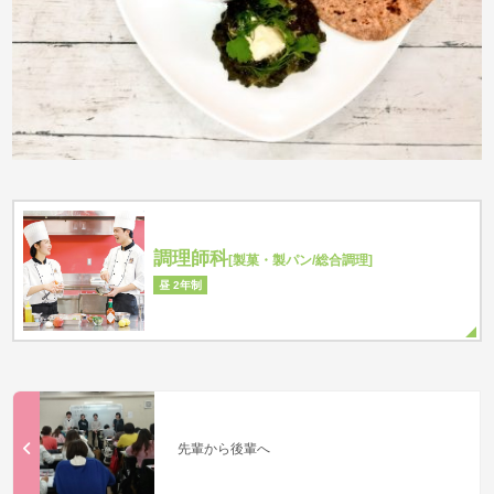
調理師科
[製菓・製パン/総合調理]
昼 2年制
先輩から後輩へ