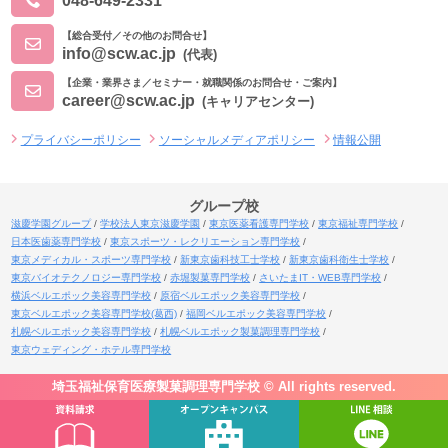
048-649-2331
【総合受付／その他のお問合せ】
info@scw.ac.jp
(代表)
【企業・業界さま／セミナー・就職関係のお問合せ・ご案内】
career@scw.ac.jp
(キャリアセンター)
プライバシーポリシー
ソーシャルメディアポリシー
情報公開
グループ校
滋慶学園グループ
学校法人東京滋慶学園
東京医薬看護専門学校
東京福祉専門学校
日本医歯薬専門学校
東京スポーツ・レクリエーション専門学校
東京メディカル・スポーツ専門学校
新東京歯科技工士学校
新東京歯科衛生士学校
東京バイオテクノロジー専門学校
赤堀製菓専門学校
さいたまIT・WEB専門学校
横浜ベルエポック美容専門学校
原宿ベルエポック美容専門学校
東京ベルエポック美容専門学校(葛西)
福岡ベルエポック美容専門学校
札幌ベルエポック美容専門学校
札幌ベルエポック製菓調理専門学校
東京ウェディング・ホテル専門学校
埼玉福祉保育医療製菓調理専門学校 © All rights reserved.