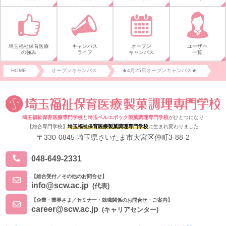
埼玉福祉保育医療
キャンパス
オープン
ユーザー
の強み
ライフ
キャンパス
一覧
HOME
オープンキャンパス
★4月25日オープンキャンパス★
埼玉福祉保育医療専門学校
と
埼玉ベルエポック製菓調理専門学校
がひとつになり
【総合専門学校】
埼玉福祉保育医療製菓調理専門学校
に生まれ変わりました
〒330-0845 埼玉県さいたま市大宮区仲町3-88-2
048-649-2331
【総合受付／その他のお問合せ】
info@scw.ac.jp
(代表)
【企業・業界さま／セミナー・就職関係のお問合せ・ご案内】
career@scw.ac.jp
(キャリアセンター)