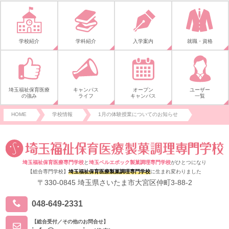
学校紹介
学科紹介
入学案内
就職・資格
埼玉福祉保育医療
キャンパス
オープン
ユーザー
の強み
ライフ
キャンパス
一覧
HOME
学校情報
1月の体験授業についてのお知らせ
埼玉福祉保育医療専門学校
と
埼玉ベルエポック製菓調理専門学校
がひとつになり
【総合専門学校】
埼玉福祉保育医療製菓調理専門学校
に生まれ変わりました
〒330-0845 埼玉県さいたま市大宮区仲町3-88-2
048-649-2331
【総合受付／その他のお問合せ】