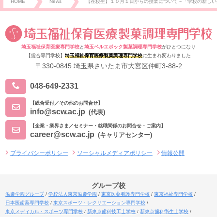
HOME
News
【在校生】１０月１日からの授業について～「学校の新しい
埼玉福祉保育医療専門学校
と
埼玉ベルエポック製菓調理専門学校
がひとつになり
【総合専門学校】
埼玉福祉保育医療製菓調理専門学校
に生まれ変わりました
〒330-0845 埼玉県さいたま市大宮区仲町3-88-2
048-649-2331
【総合受付／その他のお問合せ】
info@scw.ac.jp
(代表)
【企業・業界さま／セミナー・就職関係のお問合せ・ご案内】
career@scw.ac.jp
(キャリアセンター)
プライバシーポリシー
ソーシャルメディアポリシー
情報公開
グループ校
滋慶学園グループ
学校法人東京滋慶学園
東京医薬看護専門学校
東京福祉専門学校
日本医歯薬専門学校
東京スポーツ・レクリエーション専門学校
東京メディカル・スポーツ専門学校
新東京歯科技工士学校
新東京歯科衛生士学校