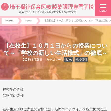
MENU
2023年4月 埼玉福祉保育医療専門学校より校名変更
HOME
News
【在校生】１０月１日からの授業について～「学校の新しい
【在校生】１０月１日からの授業につい
て～「学校の新しい生活様式」の徹底～
2020年9月29日
カテゴリー：
News
,
学校情報
在校生の皆様
保護者の皆様
在校生およびご家族の皆様には、新型コロナウイルス感染拡大防止