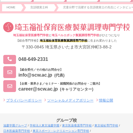
HOME
言語聴覚士科
児童分野で活躍する言語聴覚士の先生にインタビュ
埼玉福祉保育医療専門学校
と
埼玉ベルエポック製菓調理専門学校
がひとつになり
【総合専門学校】
埼玉福祉保育医療製菓調理専門学校
に生まれ変わりました
〒330-0845 埼玉県さいたま市大宮区仲町3-88-2
048-649-2331
【総合受付／その他のお問合せ】
info@scw.ac.jp
(代表)
【企業・業界さま／セミナー・就職関係のお問合せ・ご案内】
career@scw.ac.jp
(キャリアセンター)
プライバシーポリシー
ソーシャルメディアポリシー
情報公開
グループ校
滋慶学園グループ
学校法人東京滋慶学園
東京医薬看護専門学校
東京福祉専門学校
日本医歯薬専門学校
東京スポーツ・レクリエーション専門学校