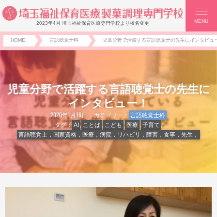
MENU
2023年4月 埼玉福祉保育医療専門学校より校名変更
HOME
言語聴覚士科
児童分野で活躍する言語聴覚士の先生にインタビュ
児童分野で活躍する言語聴覚士の先生に
インタビュー！
2020年1月16日
カテゴリー：
言語聴覚士科
タグ：
AI
,
ことば
,
こども
,
医療
,
子育て
,
言語聴覚士，国家資格，医療，病院，リハビリ，障害，食事，先生，