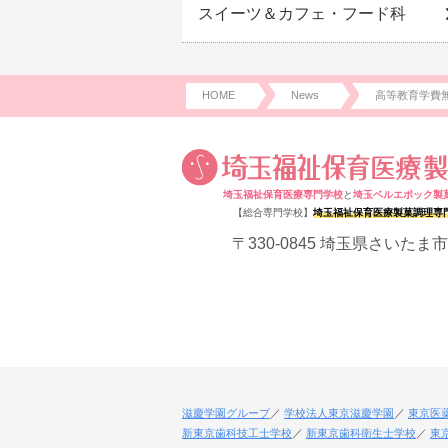
スイーツ＆カフェ・フード科
HOME
News
高等教育学費
埼玉福祉保育医療専門学校
と
埼玉ベルエポック製
【総合専門学校】
埼玉福祉保育医療製菓調理専
〒330-0845 埼玉県さいたま市
滋慶学園グループ
学校法人東京滋慶学園
東京医
新東京歯科技工士学校
新東京歯科衛生士学校
東