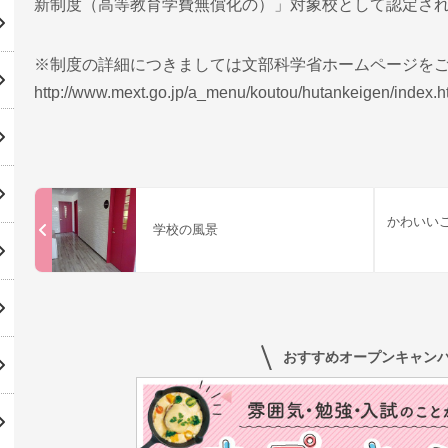
新制度（高等教育学費無償化の）」対象校として認定さ
※制度の詳細につきましては文部科学省ホームページを
http://www.mext.go.jp/a_menu/koutou/hutankeigen/index.h
かわいい
学校の風景
おすすめオープンキャン