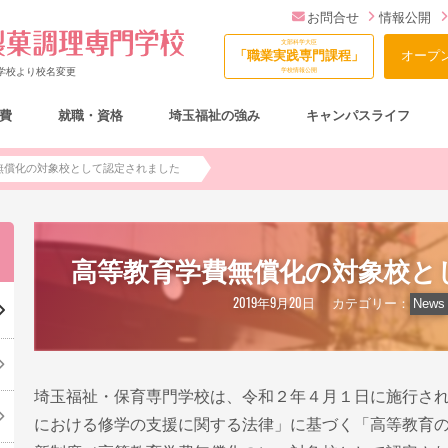
お問合せ
情報公開
文部科学大臣
「職業実践専門課程」
オープ
門学校より校名変更
学校情報公開
費
就職・資格
埼玉福祉の強み
キャンパスライフ
総合型選抜（AO入試）について
無償化の対象校として認定されました
高等教育学費無償化の対象校と
2019年9月20日
カテゴリー：
News
埼玉福祉・保育専門学校は、令和２年４月１日に施行さ
における修学の支援に関する法律」に基づく「高等教育