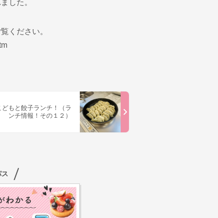
れました。
ご覧ください。
tm
こどもと餃子ランチ！（ラ
ンチ情報！その１２）
パス