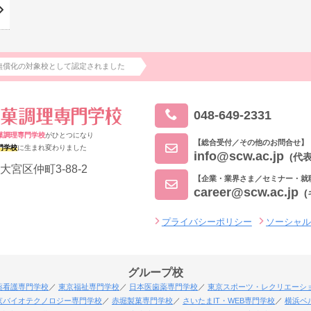
無償化の対象校として認定されました
048-649-2331
菓調理専門学校
がひとつになり
【総合受付／その他のお問合せ】
門学校
に生まれ変わりました
info@scw.ac.jp
(代表
大宮区仲町3-88-2
【企業・業界さま／セミナー・就
career@scw.ac.jp
プライバシーポリシー
ソーシャ
グループ校
薬看護専門学校
東京福祉専門学校
日本医歯薬専門学校
東京スポーツ・レクリエーシ
京バイオテクノロジー専門学校
赤堀製菓専門学校
さいたまIT・WEB専門学校
横浜ベ